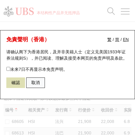
正股数据及市场统计
认股证分析仪
牛熊证分析仪
轮证市场统计
港股通资金流
瑞银轮证教室
认股证
牛熊证
本结构性产品并无抵押品
认股证搜寻
表现
图搜牛熊
表现
十大成交
港股通资金流
十大成交
瑞银轮证教室
牛熊证分析仪
瑞银认股证一览
街货统计
街货统计
十大升幅/跌幅
正股分析仪
持股比重
每月轮证大市专题
牛熊全景快搜
免責聲明（香港）
繁
/
简
/
EN
表现
街货统计
比较
请确认阁下为香港居民，及并非美籍人士（定义见美国1933年证
新发行瑞银认股证
比较
牛熊证搜寻
比较
十大认股证成交分布
二十大活跃股份
显示所有持股比重
轮证专栏
券法规则S），并已阅读、理解及接受本网页的
免责声明及条款
。
即将到期认股证
牛熊证街货分布图
十天股证占大市成交
恒指成份股
讲座及教育短片
69605 瑞银
牛证
未来7日不再显示本免责声明。
HSI 恒生指数
確認
取消
认股证到期结算价查找
正股牛熊证列表
资金流
国指成份股
认股证投资者教育
认股证分析仪
新发行瑞银牛熊证
街货统计
科指成份股
牛熊证投资者教育
选择牛熊证作比较 *你可以选择最多
三
只牛熊证
编号
相关资产
发行商
行使价
收回价
实际杠
认股证速算机
已收回牛熊证剩余价值
三十大平均引伸波幅
相关资产沽空
认股证牛熊证常问问题
68605
HSI
法兴
21,908
22,008
6.8
引伸波幅比较图
即将到期牛熊证
业绩及经济日历
68613
HSI
法巴
21,900
22,000
6.9