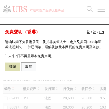
正股数据及市场统计
认股证分析仪
牛熊证分析仪
轮证市场统计
港股通资金流
瑞银轮证教室
认股证
牛熊证
本结构性产品并无抵押品
认股证搜寻
表现
图搜牛熊
表现
十大成交
港股通资金流
十大成交
瑞银轮证教室
牛熊证分析仪
瑞银认股证一览
街货统计
街货统计
十大升幅/跌幅
正股分析仪
持股比重
每月轮证大市专题
牛熊全景快搜
免責聲明（香港）
繁
/
简
/
EN
表现
街货统计
比较
请确认阁下为香港居民，及并非美籍人士（定义见美国1933年证
新发行瑞银认股证
比较
牛熊证搜寻
比较
十大认股证成交分布
二十大活跃股份
显示所有持股比重
轮证专栏
券法规则S），并已阅读、理解及接受本网页的
免责声明及条款
。
即将到期认股证
牛熊证街货分布图
十天股证占大市成交
恒指成份股
讲座及教育短片
69267 瑞银
熊证
未来7日不再显示本免责声明。
HSI 恒生指数
確認
取消
认股证到期结算价查找
正股牛熊证列表
资金流
国指成份股
认股证投资者教育
认股证分析仪
新发行瑞银牛熊证
街货统计
科指成份股
牛熊证投资者教育
选择牛熊证作比较 *你可以选择最多
三
只牛熊证
编号
相关资产
发行商
行使价
收回价
实际杠
认股证速算机
已收回牛熊证剩余价值
三十大平均引伸波幅
相关资产沽空
认股证牛熊证常问问题
62411
HSI
法巴
28,600
28,500
9.5
引伸波幅比较图
即将到期牛熊证
业绩及经济日历
58897
HSI
法巴
28,300
28,200
10.6