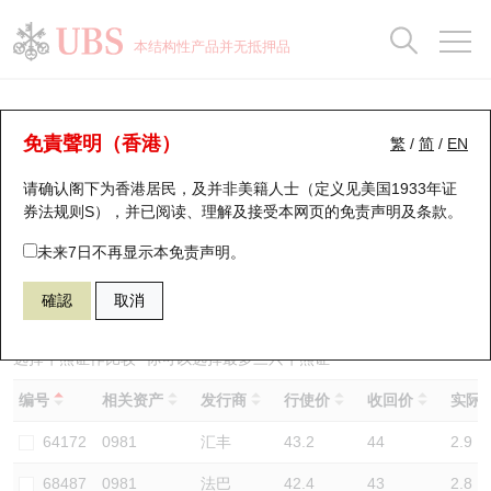
正股数据及市场统计
认股证分析仪
牛熊证分析仪
轮证市场统计
港股通资金流
瑞银轮证教室
认股证
牛熊证
本结构性产品并无抵押品
认股证搜寻
表现
图搜牛熊
表现
十大成交
港股通资金流
十大成交
瑞银轮证教室
牛熊证分析仪
瑞银认股证一览
街货统计
街货统计
十大升幅/跌幅
正股分析仪
持股比重
每月轮证大市专题
牛熊全景快搜
免責聲明（香港）
繁
/
简
/
EN
表现
街货统计
比较
请确认阁下为香港居民，及并非美籍人士（定义见美国1933年证
新发行瑞银认股证
比较
牛熊证搜寻
比较
十大认股证成交分布
二十大活跃股份
显示所有持股比重
轮证专栏
券法规则S），并已阅读、理解及接受本网页的
免责声明及条款
。
即将到期认股证
牛熊证街货分布图
十天股证占大市成交
恒指成份股
讲座及教育短片
68654 瑞银
牛证
未来7日不再显示本免责声明。
0981 中芯国际
確認
取消
认股证到期结算价查找
正股牛熊证列表
资金流
国指成份股
认股证投资者教育
认股证分析仪
新发行瑞银牛熊证
街货统计
科指成份股
牛熊证投资者教育
选择牛熊证作比较 *你可以选择最多
三
只牛熊证
编号
相关资产
发行商
行使价
收回价
实际杠
认股证速算机
已收回牛熊证剩余价值
三十大平均引伸波幅
相关资产沽空
认股证牛熊证常问问题
64172
0981
汇丰
43.2
44
2.9
引伸波幅比较图
即将到期牛熊证
业绩及经济日历
68487
0981
法巴
42.4
43
2.8