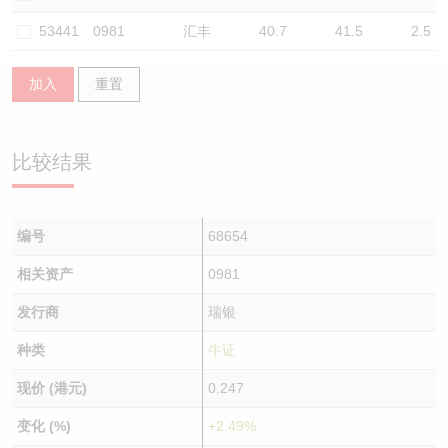
认股证/牛熊证日志
牛熊证到期结算价查找
中资ETFs溢价比较
53441
0981
汇丰
40.7
41.5
2.5
认股证文件及公告
牛熊证分析仪
AH 股价对照
加入
重置
认股证文件及公告 (瑞信)
牛熊证速算机
即市板块表现
比较结果
牛熊证文件及公告
ADR
牛熊证文件及公告 (瑞信)
收市竞价变化
编号
68654
相关资产
0981
发行商
瑞银
种类
牛证
现价 (港元)
0.247
变化 (%)
+2.49%