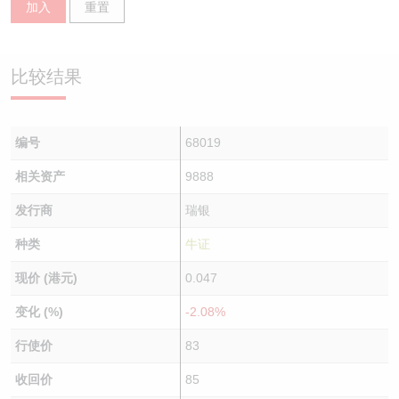
加入
重置
认股证/牛熊证日志
牛熊证到期结算价查找
中资ETFs溢价比较
认股证文件及公告
牛熊证分析仪
AH 股价对照
比较结果
认股证文件及公告 (瑞信)
牛熊证速算机
即市板块表现
编号
68019
牛熊证文件及公告
ADR
相关资产
9888
牛熊证文件及公告 (瑞信)
收市竞价变化
发行商
瑞银
种类
牛证
现价 (港元)
0.047
变化 (%)
-2.08%
行使价
83
收回价
85