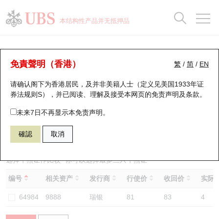
正股数据及市场统计
认股证分析仪
牛熊证分析仪
轮证市场统计
港股通资金流
瑞银轮证教室
认股证
牛熊证
本结构性产品并无抵押品
认股证搜寻
表现
图搜牛熊
表现
十大成交
港股通资金流
十大成交
瑞银轮证教室
牛熊证分析仪
瑞银认股证一览
街货统计
街货统计
十大升幅/跌幅
正股分析仪
持股比重
每月轮证大市专题
牛熊全景快搜
免責聲明（香港）
繁
/
简
/
EN
表现
街货统计
比较
请确认阁下为香港居民，及并非美籍人士（定义见美国1933年证
新发行瑞银认股证
比较
牛熊证搜寻
比较
十大认股证成交分布
二十大活跃股份
显示所有持股比重
轮证专栏
券法规则S），并已阅读、理解及接受本网页的
免责声明及条款
。
即将到期认股证
牛熊证街货分布图
十天股证占大市成交
恒指成份股
讲座及教育短片
68019 瑞银
牛证
未来7日不再显示本免责声明。
9888 百度股份有限公司
確認
取消
认股证到期结算价查找
正股牛熊证列表
资金流
国指成份股
认股证投资者教育
认股证分析仪
新发行瑞银牛熊证
街货统计
科指成份股
牛熊证投资者教育
选择牛熊证作比较 *你可以选择最多
三
只牛熊证
编号
相关资产
发行商
行使价
收回价
实际杠
认股证速算机
已收回牛熊证剩余价值
三十大平均引伸波幅
相关资产沽空
认股证牛熊证常问问题
64984
9888
瑞银
81
83
4
引伸波幅比较图
即将到期牛熊证
业绩及经济日历