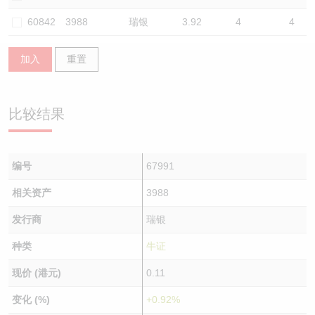
认股证/牛熊证日志
牛熊证到期结算价查找
中资ETFs溢价比较
60842
3988
瑞银
3.92
4
4
认股证文件及公告
牛熊证分析仪
AH 股价对照
加入
重置
认股证文件及公告 (瑞信)
牛熊证速算机
即市板块表现
比较结果
牛熊证文件及公告
ADR
牛熊证文件及公告 (瑞信)
收市竞价变化
编号
67991
相关资产
3988
发行商
瑞银
种类
牛证
现价 (港元)
0.11
变化 (%)
+0.92%