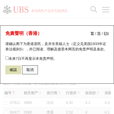
正股数据及市场统计
认股证分析仪
牛熊证分析仪
轮证市场统计
港股通资金流
瑞银轮证教室
认股证
牛熊证
本结构性产品并无抵押品
认股证搜寻
表现
图搜牛熊
表现
十大成交
港股通资金流
十大成交
瑞银轮证教室
牛熊证分析仪
瑞银认股证一览
街货统计
街货统计
十大升幅/跌幅
正股分析仪
持股比重
每月轮证大市专题
牛熊全景快搜
免責聲明（香港）
繁
/
简
/
EN
表现
街货统计
比较
请确认阁下为香港居民，及并非美籍人士（定义见美国1933年证
新发行瑞银认股证
比较
牛熊证搜寻
比较
十大认股证成交分布
二十大活跃股份
显示所有持股比重
轮证专栏
券法规则S），并已阅读、理解及接受本网页的
免责声明及条款
。
即将到期认股证
牛熊证街货分布图
十天股证占大市成交
恒指成份股
讲座及教育短片
67991 瑞银
牛证
未来7日不再显示本免责声明。
3988 中国银行
確認
取消
认股证到期结算价查找
正股牛熊证列表
资金流
国指成份股
认股证投资者教育
认股证分析仪
新发行瑞银牛熊证
街货统计
科指成份股
牛熊证投资者教育
选择牛熊证作比较 *你可以选择最多
三
只牛熊证
编号
相关资产
发行商
行使价
收回价
实际杠
认股证速算机
已收回牛熊证剩余价值
三十大平均引伸波幅
相关资产沽空
认股证牛熊证常问问题
57911
3988
法兴
4.02
4.1
4.4
引伸波幅比较图
即将到期牛熊证
业绩及经济日历
60477
3988
摩通
3.92
4
4.1