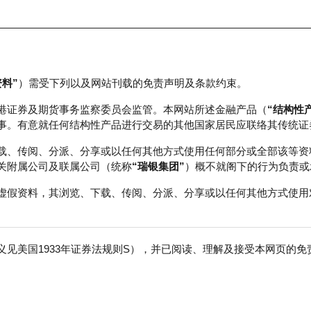
资料”
）需受下列以及网站刊载的免责声明及条款约束。
正股数据及市场统计
瑞银轮证教室
港证券及期货事务监察委员会监管。本网站所述金融产品（
“结构性
事。有意就任何结构性产品进行交易的其他国家居民应联络其传统证
载、传阅、分派、分享或以任何其他方式使用任何部分或全部该等资
关附属公司及联属公司（统称
“瑞银集团”
）概不就阁下的行为负责或
虚假资料，其浏览、下载、传阅、分派、分享或以任何其他方式使用
见美国1933年证券法规则S），并已阅读、理解及接受本网页的
数
免
行商
行使价
收回价