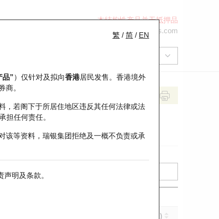
本结构性产品并无抵押品
+852 2971 6668
ol-hkwarrants@ubs.com
繁
/
简
/
EN
产品”
）仅针对及拟向
香港
居民发售。香港境外
券商。
料，若阁下于所居住地区违反其任何法律或法
承担任何责任。
对该等资料，瑞银集团拒绝及一概不负责或承
责声明及条款
。
实际杠杆 (倍)
到期日 (年-月-日)