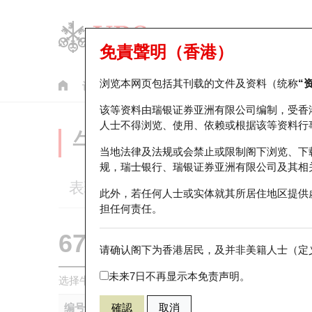
免責聲明（香港）
浏览本网页包括其刊载的文件及资料（统称
“
认股证
牛熊证
美股指数产品
轮证市场统计
该等资料由瑞银证券亚洲有限公司编制，受香
人士不得浏览、使用、依赖或根据该等资料行
牛熊证分析仪
当地法律及法规或会禁止或限制阁下浏览、下
规，瑞士银行、瑞银证券亚洲有限公司及其相
表现
街货统计
比较
此外，若任何人士或实体就其所居住地区提供
担任何责任。
67514 瑞银
牛证
请确认阁下为香港居民，及并非美籍人士（定义
HSI 恒生指
未来7日不再显示本免责声明。
选择牛熊证作比较 *你可以选择最多
五
只牛熊证
编号
確認
取消
相关资产
发