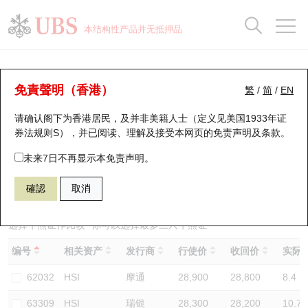
正股数据及市场统计
认股证分析仪
牛熊证分析仪
轮证市场统计
港股通资金流
瑞银轮证教室
认股证
牛熊证
本结构性产品并无抵押品
认股证搜寻
表现
图搜牛熊
表现
十大成交
港股通资金流
十大成交
瑞银轮证教室
牛熊证分析仪
瑞银认股证一览
街货统计
街货统计
十大升幅/跌幅
正股分析仪
持股比重
每月轮证大市专题
牛熊全景快搜
免責聲明（香港）
繁
/
简
/
EN
表现
街货统计
比较
请确认阁下为香港居民，及并非美籍人士（定义见美国1933年证
新发行瑞银认股证
比较
牛熊证搜寻
比较
十大认股证成交分布
二十大活跃股份
显示所有持股比重
轮证专栏
券法规则S），并已阅读、理解及接受本网页的
免责声明及条款
。
即将到期认股证
牛熊证街货分布图
十天股证占大市成交
恒指成份股
讲座及教育短片
67219 法兴
熊证
未来7日不再显示本免责声明。
HSI 恒生指数
確認
取消
认股证到期结算价查找
正股牛熊证列表
资金流
国指成份股
认股证投资者教育
认股证分析仪
新发行瑞银牛熊证
街货统计
科指成份股
牛熊证投资者教育
选择牛熊证作比较 *你可以选择最多
三
只牛熊证
编号
相关资产
发行商
行使价
收回价
实际杠
认股证速算机
已收回牛熊证剩余价值
三十大平均引伸波幅
相关资产沽空
认股证牛熊证常问问题
62032
HSI
摩通
28,900
28,800
8.4
引伸波幅比较图
即将到期牛熊证
业绩及经济日历
63309
HSI
瑞银
28,300
28,200
10.7