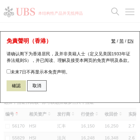
正股数据及市场统计
认股证分析仪
牛熊证分析仪
轮证市场统计
港股通资金流
瑞银轮证教室
认股证
牛熊证
本结构性产品并无抵押品
认股证搜寻
表现
图搜牛熊
表现
十大成交
港股通资金流
十大成交
瑞银轮证教室
牛熊证分析仪
瑞银认股证一览
街货统计
街货统计
十大升幅/跌幅
正股分析仪
持股比重
每月轮证大市专题
牛熊全景快搜
免責聲明（香港）
繁
/
简
/
EN
表现
街货统计
比较
请确认阁下为香港居民，及并非美籍人士（定义见美国1933年证
新发行瑞银认股证
比较
牛熊证搜寻
比较
十大认股证成交分布
二十大活跃股份
显示所有持股比重
轮证专栏
券法规则S），并已阅读、理解及接受本网页的
免责声明及条款
。
即将到期认股证
牛熊证街货分布图
十天股证占大市成交
恒指成份股
讲座及教育短片
66907 瑞银
牛证
未来7日不再显示本免责声明。
HSI 恒生指数
確認
取消
认股证到期结算价查找
正股牛熊证列表
资金流
国指成份股
认股证投资者教育
认股证分析仪
新发行瑞银牛熊证
街货统计
科指成份股
牛熊证投资者教育
选择牛熊证作比较 *你可以选择最多
三
只牛熊证
编号
相关资产
发行商
行使价
收回价
实际杠
认股证速算机
已收回牛熊证剩余价值
三十大平均引伸波幅
相关资产沽空
认股证牛熊证常问问题
56170
HSI
汇丰
16,150
16,250
2.7
引伸波幅比较图
即将到期牛熊证
业绩及经济日历
55829
HSI
法兴
16,248
16,348
2.6