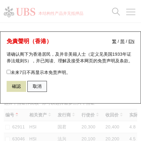
正股数据及市场统计
认股证分析仪
牛熊证分析仪
轮证市场统计
港股通资金流
瑞银轮证教室
认股证
牛熊证
本结构性产品并无抵押品
认股证搜寻
表现
图搜牛熊
表现
十大成交
港股通资金流
十大成交
瑞银轮证教室
牛熊证分析仪
瑞银认股证一览
街货统计
街货统计
十大升幅/跌幅
正股分析仪
持股比重
每月轮证大市专题
牛熊全景快搜
免責聲明（香港）
繁
/
简
/
EN
表现
街货统计
比较
请确认阁下为香港居民，及并非美籍人士（定义见美国1933年证
新发行瑞银认股证
比较
牛熊证搜寻
比较
十大认股证成交分布
二十大活跃股份
显示所有持股比重
轮证专栏
券法规则S），并已阅读、理解及接受本网页的
免责声明及条款
。
即将到期认股证
牛熊证街货分布图
十天股证占大市成交
恒指成份股
讲座及教育短片
66780 瑞银
牛证
未来7日不再显示本免责声明。
HSI 恒生指数
確認
取消
认股证到期结算价查找
正股牛熊证列表
资金流
国指成份股
认股证投资者教育
认股证分析仪
新发行瑞银牛熊证
街货统计
科指成份股
牛熊证投资者教育
选择牛熊证作比较 *你可以选择最多
三
只牛熊证
编号
相关资产
发行商
行使价
收回价
实际杠
认股证速算机
已收回牛熊证剩余价值
三十大平均引伸波幅
相关资产沽空
认股证牛熊证常问问题
62911
HSI
国君
20,300
20,400
4.8
引伸波幅比较图
即将到期牛熊证
业绩及经济日历
63046
HSI
法兴
20,100
20,200
4.5