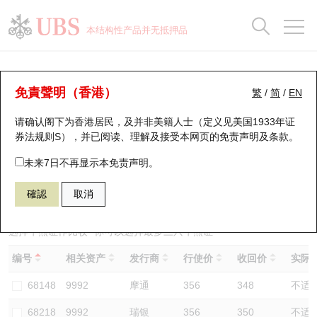
正股数据及市场统计
认股证分析仪
牛熊证分析仪
轮证市场统计
港股通资金流
瑞银轮证教室
认股证
牛熊证
本结构性产品并无抵押品
认股证搜寻
表现
图搜牛熊
表现
十大成交
港股通资金流
十大成交
瑞银轮证教室
牛熊证分析仪
瑞银认股证一览
街货统计
街货统计
十大升幅/跌幅
正股分析仪
持股比重
每月轮证大市专题
牛熊全景快搜
免責聲明（香港）
繁
/
简
/
EN
表现
街货统计
比较
请确认阁下为香港居民，及并非美籍人士（定义见美国1933年证
新发行瑞银认股证
比较
牛熊证搜寻
比较
十大认股证成交分布
二十大活跃股份
显示所有持股比重
轮证专栏
券法规则S），并已阅读、理解及接受本网页的
免责声明及条款
。
即将到期认股证
牛熊证街货分布图
十天股证占大市成交
恒指成份股
讲座及教育短片
66226 瑞银
熊证
未来7日不再显示本免责声明。
9992 泡泡玛特
確認
取消
认股证到期结算价查找
正股牛熊证列表
资金流
国指成份股
认股证投资者教育
认股证分析仪
新发行瑞银牛熊证
街货统计
科指成份股
牛熊证投资者教育
选择牛熊证作比较 *你可以选择最多
三
只牛熊证
编号
相关资产
发行商
行使价
收回价
实际杠
认股证速算机
已收回牛熊证剩余价值
三十大平均引伸波幅
相关资产沽空
认股证牛熊证常问问题
68148
9992
摩通
356
348
不适
引伸波幅比较图
即将到期牛熊证
业绩及经济日历
68218
9992
瑞银
356
350
不适