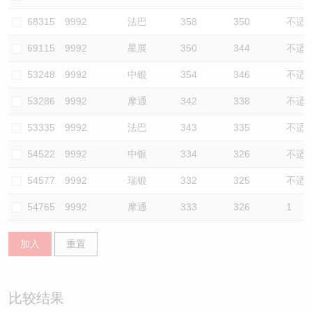
认股证/牛熊证日志
牛熊证到期结算价查找
中资ETFs溢价比较
68315
9992
法巴
358
350
不适
69115
9992
星展
350
344
不适
认股证文件及公告
牛熊证分析仪
AH 股价对照
53248
9992
中银
354
346
不适
认股证文件及公告 (瑞信)
牛熊证速算机
即市板块表现
53286
9992
摩通
342
338
不适
牛熊证文件及公告
ADR
53335
9992
法巴
343
335
不适
54522
9992
中银
334
326
不适
牛熊证文件及公告 (瑞信)
收市竞价变化
54577
9992
瑞银
332
325
不适
54765
9992
摩通
333
326
1
加入
重置
比较结果