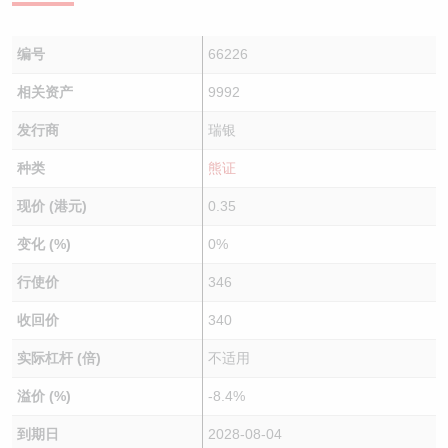
编号
66226
相关资产
9992
发行商
瑞银
种类
熊证
现价 (港元)
0.35
变化 (%)
0%
行使价
346
收回价
340
实际杠杆 (倍)
不适用
溢价 (%)
-8.4%
到期日
2028-08-04