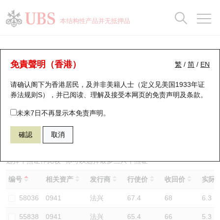
正股数据及市场统计
认股证分析仪
牛熊证分析仪
轮证市场统计
港股通资金流
瑞银轮证教室
认股证
牛熊证
本结构性产品并无抵押品
认股证搜寻
表现
图搜牛熊
表现
十大成交
港股通资金流
十大成交
瑞银轮证教室
牛熊证分析仪
瑞银认股证一览
街货统计
街货统计
十大升幅/跌幅
正股分析仪
持股比重
每月轮证大市专题
牛熊全景快搜
免責聲明（香港）
繁
/
简
/
EN
表现
街货统计
比较
请确认阁下为香港居民，及并非美籍人士（定义见美国1933年证
新发行瑞银认股证
比较
牛熊证搜寻
比较
十大认股证成交分布
二十大活跃股份
显示所有持股比重
轮证专栏
券法规则S），并已阅读、理解及接受本网页的
免责声明及条款
。
即将到期认股证
牛熊证街货分布图
十天股证占大市成交
恒指成份股
讲座及教育短片
66168 瑞银
牛证
未来7日不再显示本免责声明。
0941 中国移动
確認
取消
认股证到期结算价查找
正股牛熊证列表
资金流
国指成份股
认股证投资者教育
认股证分析仪
新发行瑞银牛熊证
街货统计
科指成份股
牛熊证投资者教育
选择牛熊证作比较 *你可以选择最多
三
只牛熊证
编号
相关资产
发行商
行使价
收回价
实际杠
认股证速算机
已收回牛熊证剩余价值
三十大平均引伸波幅
相关资产沽空
认股证牛熊证常问问题
58036
0941
法兴
67.4
68
6.3
引伸波幅比较图
即将到期牛熊证
业绩及经济日历
55838
0941
法兴
65.4
66
5.3