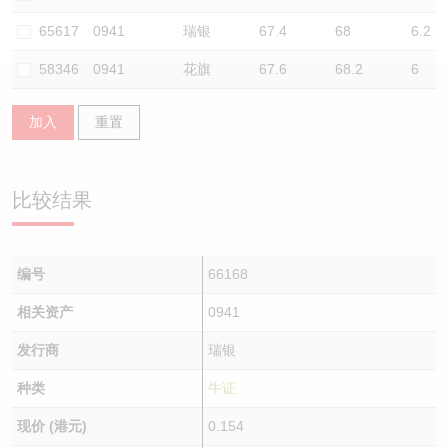
认股证/牛熊证日志
牛熊证到期结算价查找
中资ETFs溢价比较
65617
0941
瑞银
67.4
68
6.2
58346
0941
花旗
67.6
68.2
6
认股证文件及公告
牛熊证分析仪
AH 股价对照
加入
重置
认股证文件及公告 (瑞信)
牛熊证速算机
即市板块表现
牛熊证文件及公告
ADR
比较结果
牛熊证文件及公告 (瑞信)
收市竞价变化
编号
66168
相关资产
0941
发行商
瑞银
种类
牛证
现价 (港元)
0.154