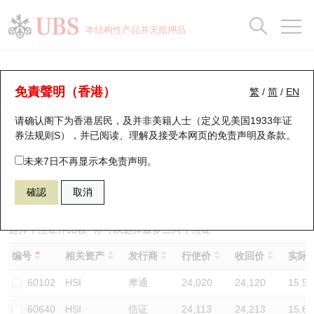
正股数据及市场统计
认股证分析仪
牛熊证分析仪
轮证市场统计
港股通资金流
瑞银轮证教室
认股证
牛熊证
本结构性产品并无抵押品
认股证搜寻
表现
图搜牛熊
表现
十大成交
港股通资金流
十大成交
瑞银轮证教室
牛熊证分析仪
瑞银认股证一览
街货统计
街货统计
十大升幅/跌幅
正股分析仪
持股比重
每月轮证大市专题
牛熊全景快搜
免責聲明（香港）
繁
/
简
/
EN
表现
街货统计
比较
请确认阁下为香港居民，及并非美籍人士（定义见美国1933年证
新发行瑞银认股证
比较
牛熊证搜寻
比较
十大认股证成交分布
二十大活跃股份
显示所有持股比重
轮证专栏
券法规则S），并已阅读、理解及接受本网页的
免责声明及条款
。
即将到期认股证
牛熊证街货分布图
十天股证占大市成交
恒指成份股
讲座及教育短片
67438 瑞银
牛证
未来7日不再显示本免责声明。
HSI 恒生指数
確認
取消
认股证到期结算价查找
正股牛熊证列表
资金流
国指成份股
认股证投资者教育
认股证分析仪
新发行瑞银牛熊证
街货统计
科指成份股
牛熊证投资者教育
选择牛熊证作比较 *你可以选择最多
三
只牛熊证
编号
相关资产
发行商
行使价
收回价
实际杠
认股证速算机
已收回牛熊证剩余价值
三十大平均引伸波幅
相关资产沽空
认股证牛熊证常问问题
60102
HSI
摩通
24,020
24,120
15.5
引伸波幅比较图
即将到期牛熊证
业绩及经济日历
60640
HSI
信证
24,113
24,213
15.6