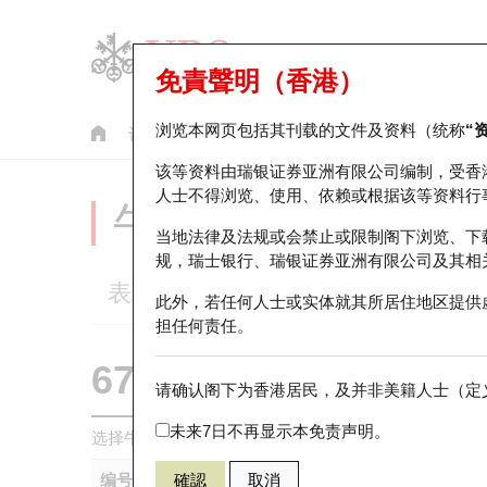
免責聲明（香港）
浏览本网页包括其刊载的文件及资料（统称
“
认股证
牛熊证
美股指数产品
轮证市场统计
该等资料由瑞银证券亚洲有限公司编制，受香
人士不得浏览、使用、依赖或根据该等资料行
牛熊证分析仪
当地法律及法规或会禁止或限制阁下浏览、下
规，瑞士银行、瑞银证券亚洲有限公司及其相
表现
街货统计
比较
此外，若任何人士或实体就其所居住地区提供
担任何责任。
67438 瑞银
牛证
请确认阁下为香港居民，及并非美籍人士（定义
HSI 恒生指
未来7日不再显示本免责声明。
选择牛熊证作比较 *你可以选择最多
五
只牛熊证
编号
確認
取消
相关资产
发