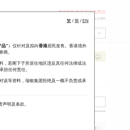
本结构性产品并无抵押品
+852 2971 6668
ol-hkwarrants@ubs.com
繁
/
简
/
EN
产品”
）仅针对及拟向
香港
居民发售。香港境外
券商。
料，若阁下于所居住地区违反其任何法律或法
承担任何责任。
对该等资料，瑞银集团拒绝及一概不负责或承
责声明及条款
。
实际杠杆 (倍)
到期日 (年-月-日)