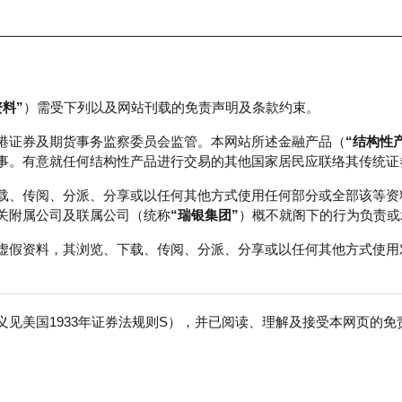
资料”
）需受下列以及网站刊载的免责声明及条款约束。
正股数据及市场统计
瑞银轮证教室
港证券及期货事务监察委员会监管。本网站所述金融产品（
“结构性
事。有意就任何结构性产品进行交易的其他国家居民应联络其传统证
载、传阅、分派、分享或以任何其他方式使用任何部分或全部该等资
关附属公司及联属公司（统称
“瑞银集团”
）概不就阁下的行为负责或
虚假资料，其浏览、下载、传阅、分派、分享或以任何其他方式使用
见美国1933年证券法规则S），并已阅读、理解及接受本网页的
数
免
行商
行使价
收回价