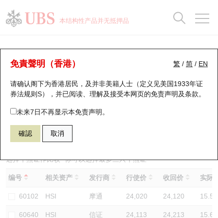
正股数据及市场统计
认股证分析仪
牛熊证分析仪
轮证市场统计
港股通资金流
瑞银轮证教室
认股证
牛熊证
本结构性产品并无抵押品
认股证搜寻
表现
图搜牛熊
表现
十大成交
港股通资金流
十大成交
瑞银轮证教室
牛熊证分析仪
瑞银认股证一览
街货统计
街货统计
十大升幅/跌幅
正股分析仪
持股比重
每月轮证大市专题
牛熊全景快搜
免責聲明（香港）
繁
/
简
/
EN
表现
街货统计
比较
请确认阁下为香港居民，及并非美籍人士（定义见美国1933年证
新发行瑞银认股证
比较
牛熊证搜寻
比较
十大认股证成交分布
二十大活跃股份
显示所有持股比重
轮证专栏
券法规则S），并已阅读、理解及接受本网页的
免责声明及条款
。
即将到期认股证
牛熊证街货分布图
十天股证占大市成交
恒指成份股
讲座及教育短片
67438 瑞银
牛证
未来7日不再显示本免责声明。
HSI 恒生指数
確認
取消
认股证到期结算价查找
正股牛熊证列表
资金流
国指成份股
认股证投资者教育
认股证分析仪
新发行瑞银牛熊证
街货统计
科指成份股
牛熊证投资者教育
选择牛熊证作比较 *你可以选择最多
三
只牛熊证
编号
相关资产
发行商
行使价
收回价
实际杠
认股证速算机
已收回牛熊证剩余价值
三十大平均引伸波幅
相关资产沽空
认股证牛熊证常问问题
60102
HSI
摩通
24,020
24,120
15.5
引伸波幅比较图
即将到期牛熊证
业绩及经济日历
60640
HSI
信证
24,113
24,213
15.6