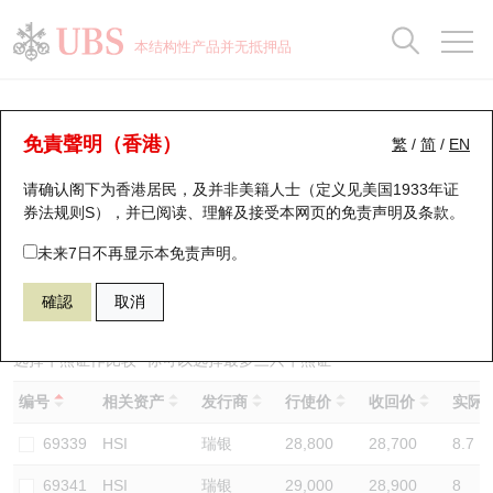
正股数据及市场统计
认股证分析仪
牛熊证分析仪
轮证市场统计
港股通资金流
瑞银轮证教室
认股证
牛熊证
本结构性产品并无抵押品
认股证搜寻
表现
图搜牛熊
表现
十大成交
港股通资金流
十大成交
瑞银轮证教室
牛熊证分析仪
瑞银认股证一览
街货统计
街货统计
十大升幅/跌幅
正股分析仪
持股比重
每月轮证大市专题
牛熊全景快搜
免責聲明（香港）
繁
/
简
/
EN
表现
街货统计
比较
请确认阁下为香港居民，及并非美籍人士（定义见美国1933年证
新发行瑞银认股证
比较
牛熊证搜寻
比较
十大认股证成交分布
二十大活跃股份
显示所有持股比重
轮证专栏
券法规则S），并已阅读、理解及接受本网页的
免责声明及条款
。
即将到期认股证
牛熊证街货分布图
十天股证占大市成交
恒指成份股
讲座及教育短片
65323 瑞银
熊证
未来7日不再显示本免责声明。
HSI 恒生指数
確認
取消
认股证到期结算价查找
正股牛熊证列表
资金流
国指成份股
认股证投资者教育
认股证分析仪
新发行瑞银牛熊证
街货统计
科指成份股
牛熊证投资者教育
选择牛熊证作比较 *你可以选择最多
三
只牛熊证
编号
相关资产
发行商
行使价
收回价
实际杠
认股证速算机
已收回牛熊证剩余价值
三十大平均引伸波幅
相关资产沽空
认股证牛熊证常问问题
69339
HSI
瑞银
28,800
28,700
8.7
引伸波幅比较图
即将到期牛熊证
业绩及经济日历
69341
HSI
瑞银
29,000
28,900
8