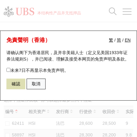
正股数据及市场统计
认股证分析仪
牛熊证分析仪
轮证市场统计
港股通资金流
瑞银轮证教室
认股证
牛熊证
本结构性产品并无抵押品
认股证搜寻
表现
图搜牛熊
表现
十大成交
港股通资金流
十大成交
瑞银轮证教室
牛熊证分析仪
瑞银认股证一览
街货统计
街货统计
十大升幅/跌幅
正股分析仪
持股比重
每月轮证大市专题
牛熊全景快搜
免責聲明（香港）
繁
/
简
/
EN
表现
街货统计
比较
请确认阁下为香港居民，及并非美籍人士（定义见美国1933年证
新发行瑞银认股证
比较
牛熊证搜寻
比较
十大认股证成交分布
二十大活跃股份
显示所有持股比重
轮证专栏
券法规则S），并已阅读、理解及接受本网页的
免责声明及条款
。
即将到期认股证
牛熊证街货分布图
十天股证占大市成交
恒指成份股
讲座及教育短片
65321 瑞银
熊证
未来7日不再显示本免责声明。
HSI 恒生指数
確認
取消
认股证到期结算价查找
正股牛熊证列表
资金流
国指成份股
认股证投资者教育
认股证分析仪
新发行瑞银牛熊证
街货统计
科指成份股
牛熊证投资者教育
选择牛熊证作比较 *你可以选择最多
三
只牛熊证
编号
相关资产
发行商
行使价
收回价
实际杠
认股证速算机
已收回牛熊证剩余价值
三十大平均引伸波幅
相关资产沽空
认股证牛熊证常问问题
62411
HSI
法巴
28,600
28,500
9
引伸波幅比较图
即将到期牛熊证
业绩及经济日历
58897
HSI
法巴
28,300
28,200
9.8