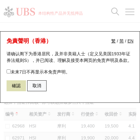
正股数据及市场统计
认股证分析仪
牛熊证分析仪
轮证市场统计
港股通资金流
瑞银轮证教室
认股证
牛熊证
本结构性产品并无抵押品
认股证搜寻
表现
图搜牛熊
表现
十大成交
港股通资金流
十大成交
瑞银轮证教室
牛熊证分析仪
瑞银认股证一览
街货统计
街货统计
十大升幅/跌幅
正股分析仪
持股比重
每月轮证大市专题
牛熊全景快搜
免責聲明（香港）
繁
/
简
/
EN
表现
街货统计
比较
请确认阁下为香港居民，及并非美籍人士（定义见美国1933年证
新发行瑞银认股证
比较
牛熊证搜寻
比较
十大认股证成交分布
二十大活跃股份
显示所有持股比重
轮证专栏
券法规则S），并已阅读、理解及接受本网页的
免责声明及条款
。
即将到期认股证
牛熊证街货分布图
十天股证占大市成交
恒指成份股
讲座及教育短片
65087 瑞银
牛证
未来7日不再显示本免责声明。
HSI 恒生指数
確認
取消
认股证到期结算价查找
正股牛熊证列表
资金流
国指成份股
认股证投资者教育
认股证分析仪
新发行瑞银牛熊证
街货统计
科指成份股
牛熊证投资者教育
选择牛熊证作比较 *你可以选择最多
三
只牛熊证
编号
相关资产
发行商
行使价
收回价
实际杠
认股证速算机
已收回牛熊证剩余价值
三十大平均引伸波幅
相关资产沽空
认股证牛熊证常问问题
62968
HSI
摩利
19,400
19,500
4.1
引伸波幅比较图
即将到期牛熊证
业绩及经济日历
62971
HSI
摩利
19,900
20,000
4.4