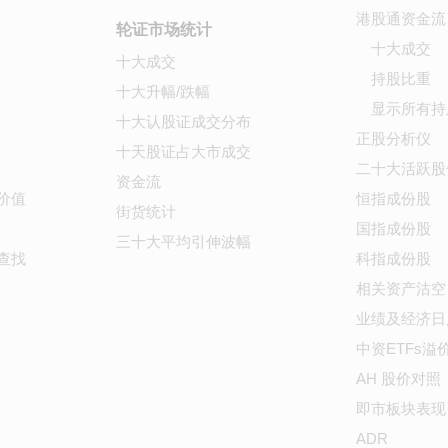
港股通资金流
轮证市场统计
十大成交
十大成交
持股比重
十大升幅/跌幅
显示所有持
十大认股证成交分布
正股分析仪
十天股证占大市成交
二十大活跃股
资金流
价值
恒指成份股
街货统计
国指成份股
三十大平均引伸波幅
查找
科指成份股
相关资产沽空
业绩及经济日
中资ETFs溢
AH 股价对照
即市板块表现
ADR