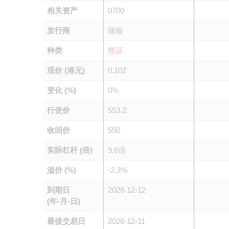
相关资产
0700
发行商
瑞银
种类
熊证
现价 (港元)
0.102
变化 (%)
0%
行使价
553.2
收回价
550
实际杠杆 (倍)
9.6倍
溢价 (%)
-2.3%
到期日
2028-12-12
(年-月-日)
最後交易日
2028-12-11