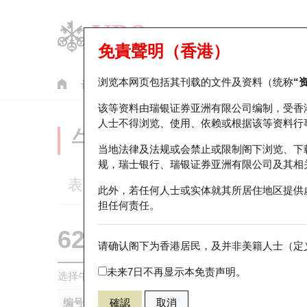
免責聲明（香港）
浏览本网页包括其刊载的文件及资料（统称
“
认股证
牛熊证
美股指数产品
轮证市场统计
该等资料由瑞银证券亚洲有限公司编制，受香
人士不得浏览、使用、依赖或根据该等资料行
牛熊证分析仪
当地法律及法规或会禁止或限制阁下浏览、下
规，瑞士银行、瑞银证券亚洲有限公司及其相
表现
街货统计
比较
此外，若任何人士或实体就其所居住地区提供
担任何责任。
62051 瑞银
熊证
请确认阁下为香港居民，及并非美籍人士（定义
0700 腾讯控
未来7日不再显示本免责声明。
选择牛熊证作比较 *你可以选择最多
五
只牛熊证
编号
確認
取消
相关资产
发