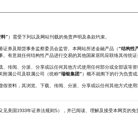
资料”
）需受下列以及网站刊载的免责声明及条款约束。
正股数据及市场统计
瑞银轮证教室
港证券及期货事务监察委员会监管。本网站所述金融产品（
“结构性
事。有意就任何结构性产品进行交易的其他国家居民应联络其传统证
载、传阅、分派、分享或以任何其他方式使用任何部分或全部该等资
关附属公司及联属公司（统称
“瑞银集团”
）概不就阁下的行为负责或
虚假资料，其浏览、下载、传阅、分派、分享或以任何其他方式使用
见美国1933年证券法规则S），并已阅读、理解及接受本网页的
股
免
行商
行使价
收回价