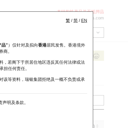
本结构性产品并无抵押品
+852 2971 6668
ol-hkwarrants@ubs.com
繁
/
简
/
EN
产品”
）仅针对及拟向
香港
居民发售。香港境外
券商。
料，若阁下于所居住地区违反其任何法律或法
承担任何责任。
对该等资料，瑞银集团拒绝及一概不负责或承
责声明及条款
。
实际杠杆 (倍)
到期日 (年-月-日)