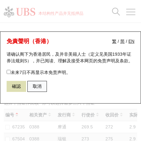
正股数据及市场统计
认股证分析仪
牛熊证分析仪
轮证市场统计
港股通资金流
瑞银轮证教室
认股证
牛熊证
本结构性产品并无抵押品
认股证搜寻
表现
图搜牛熊
表现
十大成交
港股通资金流
十大成交
瑞银轮证教室
牛熊证分析仪
瑞银认股证一览
街货统计
街货统计
十大升幅/跌幅
正股分析仪
持股比重
每月轮证大市专题
牛熊全景快搜
免責聲明（香港）
繁
/
简
/
EN
表现
街货统计
比较
请确认阁下为香港居民，及并非美籍人士（定义见美国1933年证
新发行瑞银认股证
比较
牛熊证搜寻
比较
十大认股证成交分布
二十大活跃股份
显示所有持股比重
轮证专栏
券法规则S），并已阅读、理解及接受本网页的
免责声明及条款
。
即将到期认股证
牛熊证街货分布图
十天股证占大市成交
恒指成份股
讲座及教育短片
64254 瑞银
牛证
未来7日不再显示本免责声明。
0388 香港交易所
確認
取消
认股证到期结算价查找
正股牛熊证列表
资金流
国指成份股
认股证投资者教育
认股证分析仪
新发行瑞银牛熊证
街货统计
科指成份股
牛熊证投资者教育
选择牛熊证作比较 *你可以选择最多
三
只牛熊证
编号
相关资产
发行商
行使价
收回价
实际杠
认股证速算机
已收回牛熊证剩余价值
三十大平均引伸波幅
相关资产沽空
认股证牛熊证常问问题
67235
0388
摩通
269.5
272
2.9
引伸波幅比较图
即将到期牛熊证
业绩及经济日历
67504
0388
瑞银
273
275
2.9