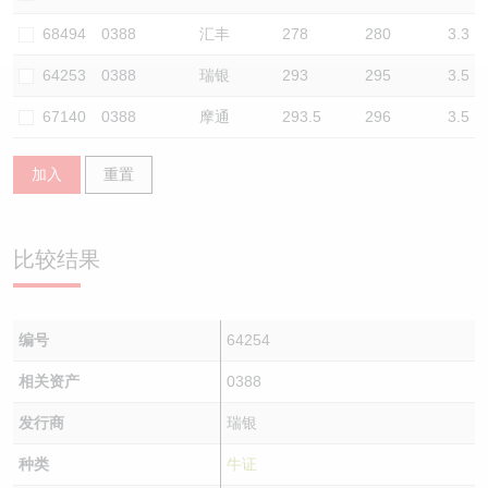
认股证/牛熊证日志
牛熊证到期结算价查找
中资ETFs溢价比较
68494
0388
汇丰
278
280
3.3
64253
0388
瑞银
293
295
3.5
认股证文件及公告
牛熊证分析仪
AH 股价对照
67140
0388
摩通
293.5
296
3.5
认股证文件及公告 (瑞信)
牛熊证速算机
即市板块表现
加入
重置
牛熊证文件及公告
ADR
牛熊证文件及公告 (瑞信)
收市竞价变化
比较结果
编号
64254
相关资产
0388
发行商
瑞银
种类
牛证