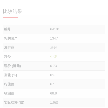
认股证/牛熊证日志
牛熊证到期结算价查找
中资ETFs溢价比较
比较结果
认股证文件及公告
牛熊证分析仪
AH 股价对照
编号
64181
认股证文件及公告 (瑞信)
牛熊证速算机
即市板块表现
相关资产
1347
牛熊证文件及公告
ADR
发行商
法兴
牛熊证文件及公告 (瑞信)
收市竞价变化
种类
牛证
现价 (港元)
0.73
变化 (%)
0%
行使价
67
收回价
68.8
实际杠杆 (倍)
1.9倍