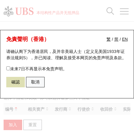
正股数据及市场统计
认股证分析仪
牛熊证分析仪
轮证市场统计
港股通资金流
瑞银轮证教室
认股证
牛熊证
本结构性产品并无抵押品
认股证搜寻
表现
图搜牛熊
表现
十大成交
港股通资金流
十大成交
瑞银轮证教室
牛熊证分析仪
瑞银认股证一览
街货统计
街货统计
十大升幅/跌幅
正股分析仪
持股比重
每月轮证大市专题
牛熊全景快搜
免責聲明（香港）
繁
/
简
/
EN
表现
街货统计
比较
请确认阁下为香港居民，及并非美籍人士（定义见美国1933年证
新发行瑞银认股证
比较
牛熊证搜寻
比较
十大认股证成交分布
二十大活跃股份
显示所有持股比重
轮证专栏
券法规则S），并已阅读、理解及接受本网页的
免责声明及条款
。
即将到期认股证
牛熊证街货分布图
十天股证占大市成交
恒指成份股
讲座及教育短片
64181 法兴
牛证
未来7日不再显示本免责声明。
1347 华虹宏力
確認
取消
认股证到期结算价查找
正股牛熊证列表
资金流
国指成份股
认股证投资者教育
认股证分析仪
新发行瑞银牛熊证
街货统计
科指成份股
牛熊证投资者教育
选择牛熊证作比较 *你可以选择最多
三
只牛熊证
编号
相关资产
发行商
行使价
收回价
实际杠
认股证速算机
已收回牛熊证剩余价值
三十大平均引伸波幅
相关资产沽空
认股证牛熊证常问问题
加入
重置
引伸波幅比较图
即将到期牛熊证
业绩及经济日历