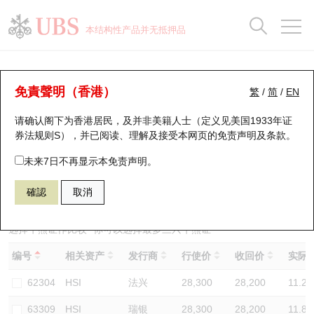
正股数据及市场统计
认股证分析仪
牛熊证分析仪
轮证市场统计
港股通资金流
瑞银轮证教室
认股证
牛熊证
本结构性产品并无抵押品
认股证搜寻
表现
图搜牛熊
表现
十大成交
港股通资金流
十大成交
瑞银轮证教室
牛熊证分析仪
瑞银认股证一览
街货统计
街货统计
十大升幅/跌幅
正股分析仪
持股比重
每月轮证大市专题
牛熊全景快搜
免責聲明（香港）
繁
/
简
/
EN
表现
街货统计
比较
请确认阁下为香港居民，及并非美籍人士（定义见美国1933年证
新发行瑞银认股证
比较
牛熊证搜寻
比较
十大认股证成交分布
二十大活跃股份
显示所有持股比重
轮证专栏
券法规则S），并已阅读、理解及接受本网页的
免责声明及条款
。
即将到期认股证
牛熊证街货分布图
十天股证占大市成交
恒指成份股
讲座及教育短片
63441 瑞银
熊证
未来7日不再显示本免责声明。
HSI 恒生指数
確認
取消
认股证到期结算价查找
正股牛熊证列表
资金流
国指成份股
认股证投资者教育
认股证分析仪
新发行瑞银牛熊证
街货统计
科指成份股
牛熊证投资者教育
选择牛熊证作比较 *你可以选择最多
三
只牛熊证
编号
相关资产
发行商
行使价
收回价
实际杠
认股证速算机
已收回牛熊证剩余价值
三十大平均引伸波幅
相关资产沽空
认股证牛熊证常问问题
62304
HSI
法兴
28,300
28,200
11.2
引伸波幅比较图
即将到期牛熊证
业绩及经济日历
63309
HSI
瑞银
28,300
28,200
11.8