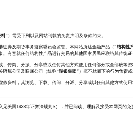
资料”
）需受下列以及网站刊载的免责声明及条款约束。
正股数据及市场统计
瑞银轮证教室
港证券及期货事务监察委员会监管。本网站所述金融产品（
“结构性
事。有意就任何结构性产品进行交易的其他国家居民应联络其传统证
载、传阅、分派、分享或以任何其他方式使用任何部分或全部该等资
关附属公司及联属公司（统称
“瑞银集团”
）概不就阁下的行为负责或
虚假资料，其浏览、下载、传阅、分派、分享或以任何其他方式使用
见美国1933年证券法规则S），并已阅读、理解及接受本网页的
数
免
行商
行使价
收回价