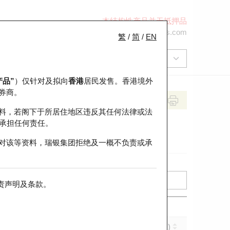
本结构性产品并无抵押品
+852 2971 6668
ol-hkwarrants@ubs.com
繁
/
简
/
EN
产品”
）仅针对及拟向
香港
居民发售。香港境外
券商。
料，若阁下于所居住地区违反其任何法律或法
承担任何责任。
对该等资料，瑞银集团拒绝及一概不负责或承
责声明及条款
。
实际杠杆 (倍)
到期日 (年-月-日)