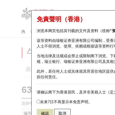
免責聲明（香港）
浏览本网页包括其刊载的文件及资料（统称
“
认股证
牛熊证
美股指数产品
轮证市场统计
该等资料由瑞银证券亚洲有限公司编制，受香
人士不得浏览、使用、依赖或根据该等资料行
牛熊证分析仪
当地法律及法规或会禁止或限制阁下浏览、下
规，瑞士银行、瑞银证券亚洲有限公司及其相
表现
街货统计
比较
此外，若任何人士或实体就其所居住地区提供
担任何责任。
63419 瑞银
熊证
请确认阁下为香港居民，及并非美籍人士（定义
HSI 恒生指
未来7日不再显示本免责声明。
选择牛熊证作比较 *你可以选择最多
五
只牛熊证
编号
確認
取消
相关资产
发