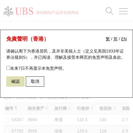
正股数据及市场统计
认股证分析仪
牛熊证分析仪
轮证市场统计
港股通资金流
瑞银轮证教室
认股证
牛熊证
本结构性产品并无抵押品
认股证搜寻
表现
图搜牛熊
表现
十大成交
港股通资金流
十大成交
瑞银轮证教室
牛熊证分析仪
瑞银认股证一览
街货统计
街货统计
十大升幅/跌幅
正股分析仪
持股比重
每月轮证大市专题
牛熊全景快搜
免責聲明（香港）
繁
/
简
/
EN
表现
街货统计
比较
请确认阁下为香港居民，及并非美籍人士（定义见美国1933年证
新发行瑞银认股证
比较
牛熊证搜寻
比较
十大认股证成交分布
二十大活跃股份
显示所有持股比重
轮证专栏
券法规则S），并已阅读、理解及接受本网页的
免责声明及条款
。
即将到期认股证
牛熊证街货分布图
十天股证占大市成交
恒指成份股
讲座及教育短片
63020 瑞银
熊证
未来7日不再显示本免责声明。
3690 美团
確認
取消
认股证到期结算价查找
正股牛熊证列表
资金流
国指成份股
认股证投资者教育
认股证分析仪
新发行瑞银牛熊证
街货统计
科指成份股
牛熊证投资者教育
选择牛熊证作比较 *你可以选择最多
三
只牛熊证
编号
相关资产
发行商
行使价
收回价
实际杠
认股证速算机
已收回牛熊证剩余价值
三十大平均引伸波幅
相关资产沽空
认股证牛熊证常问问题
63267
3690
摩通
132.5
130
2.7
引伸波幅比较图
即将到期牛熊证
业绩及经济日历
67792
3690
瑞银
128.5
126
2.9