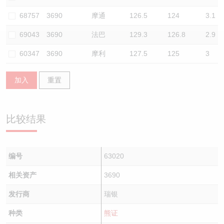
认股证/牛熊证日志
牛熊证到期结算价查找
中资ETFs溢价比较
68757
3690
摩通
126.5
124
3.1
69043
3690
法巴
129.3
126.8
2.9
认股证文件及公告
牛熊证分析仪
AH 股价对照
60347
3690
摩利
127.5
125
3
认股证文件及公告 (瑞信)
牛熊证速算机
即市板块表现
加入
重置
牛熊证文件及公告
ADR
牛熊证文件及公告 (瑞信)
收市竞价变化
比较结果
编号
63020
相关资产
3690
发行商
瑞银
种类
熊证