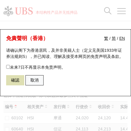
正股数据及市场统计
认股证分析仪
牛熊证分析仪
轮证市场统计
港股通资金流
瑞银轮证教室
认股证
牛熊证
本结构性产品并无抵押品
认股证搜寻
表现
图搜牛熊
表现
十大成交
港股通资金流
十大成交
瑞银轮证教室
牛熊证分析仪
瑞银认股证一览
街货统计
街货统计
十大升幅/跌幅
正股分析仪
持股比重
每月轮证大市专题
牛熊全景快搜
免責聲明（香港）
繁
/
简
/
EN
表现
街货统计
比较
请确认阁下为香港居民，及并非美籍人士（定义见美国1933年证
新发行瑞银认股证
比较
牛熊证搜寻
比较
十大认股证成交分布
二十大活跃股份
显示所有持股比重
轮证专栏
券法规则S），并已阅读、理解及接受本网页的
免责声明及条款
。
即将到期认股证
牛熊证街货分布图
十天股证占大市成交
恒指成份股
讲座及教育短片
68472 瑞银
牛证
未来7日不再显示本免责声明。
HSI 恒生指数
確認
取消
认股证到期结算价查找
正股牛熊证列表
资金流
国指成份股
认股证投资者教育
认股证分析仪
新发行瑞银牛熊证
街货统计
科指成份股
牛熊证投资者教育
选择牛熊证作比较 *你可以选择最多
三
只牛熊证
编号
相关资产
发行商
行使价
收回价
实际杠
认股证速算机
已收回牛熊证剩余价值
三十大平均引伸波幅
相关资产沽空
认股证牛熊证常问问题
60102
HSI
摩通
24,020
24,120
14.4
引伸波幅比较图
即将到期牛熊证
业绩及经济日历
60640
HSI
信证
24,113
24,213
14.4