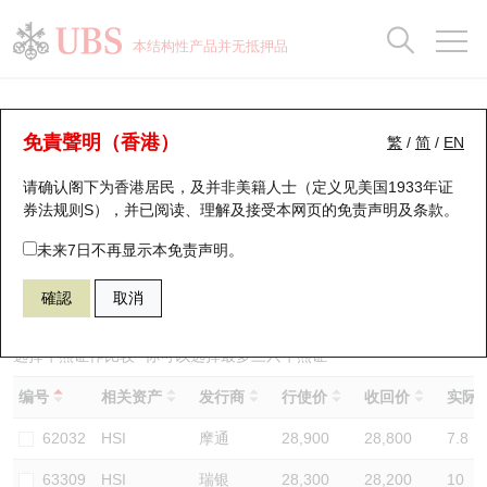
正股数据及市场统计
认股证分析仪
牛熊证分析仪
轮证市场统计
港股通资金流
瑞银轮证教室
认股证
牛熊证
本结构性产品并无抵押品
认股证搜寻
表现
图搜牛熊
表现
十大成交
港股通资金流
十大成交
瑞银轮证教室
牛熊证分析仪
瑞银认股证一览
街货统计
街货统计
十大升幅/跌幅
正股分析仪
持股比重
每月轮证大市专题
牛熊全景快搜
免責聲明（香港）
繁
/
简
/
EN
表现
街货统计
比较
请确认阁下为香港居民，及并非美籍人士（定义见美国1933年证
新发行瑞银认股证
比较
牛熊证搜寻
比较
十大认股证成交分布
二十大活跃股份
显示所有持股比重
轮证专栏
券法规则S），并已阅读、理解及接受本网页的
免责声明及条款
。
即将到期认股证
牛熊证街货分布图
十天股证占大市成交
恒指成份股
讲座及教育短片
62112 瑞银
熊证
未来7日不再显示本免责声明。
HSI 恒生指数
確認
取消
认股证到期结算价查找
正股牛熊证列表
资金流
国指成份股
认股证投资者教育
认股证分析仪
新发行瑞银牛熊证
街货统计
科指成份股
牛熊证投资者教育
选择牛熊证作比较 *你可以选择最多
三
只牛熊证
编号
相关资产
发行商
行使价
收回价
实际杠
认股证速算机
已收回牛熊证剩余价值
三十大平均引伸波幅
相关资产沽空
认股证牛熊证常问问题
62032
HSI
摩通
28,900
28,800
7.8
引伸波幅比较图
即将到期牛熊证
业绩及经济日历
63309
HSI
瑞银
28,300
28,200
10