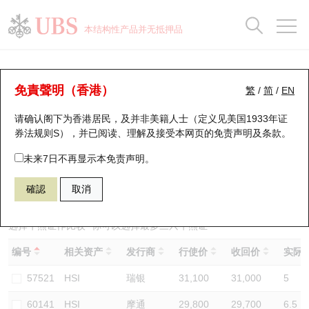
正股数据及市场统计
认股证分析仪
牛熊证分析仪
轮证市场统计
港股通资金流
瑞银轮证教室
认股证
牛熊证
本结构性产品并无抵押品
认股证搜寻
表现
图搜牛熊
表现
十大成交
港股通资金流
十大成交
瑞银轮证教室
牛熊证分析仪
瑞银认股证一览
街货统计
街货统计
十大升幅/跌幅
正股分析仪
持股比重
每月轮证大市专题
牛熊全景快搜
免責聲明（香港）
繁
/
简
/
EN
表现
街货统计
比较
请确认阁下为香港居民，及并非美籍人士（定义见美国1933年证
新发行瑞银认股证
比较
牛熊证搜寻
比较
十大认股证成交分布
二十大活跃股份
显示所有持股比重
轮证专栏
券法规则S），并已阅读、理解及接受本网页的
免责声明及条款
。
即将到期认股证
牛熊证街货分布图
十天股证占大市成交
恒指成份股
讲座及教育短片
61356 瑞银
熊证
未来7日不再显示本免责声明。
HSI 恒生指数
確認
取消
认股证到期结算价查找
正股牛熊证列表
资金流
国指成份股
认股证投资者教育
认股证分析仪
新发行瑞银牛熊证
街货统计
科指成份股
牛熊证投资者教育
选择牛熊证作比较 *你可以选择最多
三
只牛熊证
编号
相关资产
发行商
行使价
收回价
实际杠
认股证速算机
已收回牛熊证剩余价值
三十大平均引伸波幅
相关资产沽空
认股证牛熊证常问问题
57521
HSI
瑞银
31,100
31,000
5
引伸波幅比较图
即将到期牛熊证
业绩及经济日历
60141
HSI
摩通
29,800
29,700
6.5