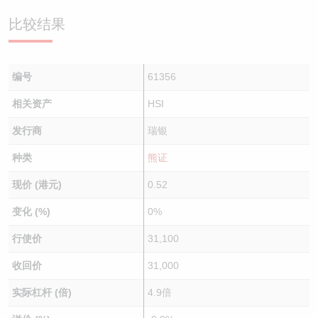
比较结果
编号
61356
相关资产
HSI
发行商
瑞银
种类
熊证
现价 (港元)
0.52
变化 (%)
0%
行使价
31,100
收回价
31,000
实际杠杆 (倍)
4.9倍