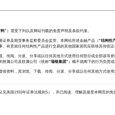
资料”
）需受下列以及网站刊载的免责声明及条款约束。
正股数据及市场统计
瑞银轮证教室
港证券及期货事务监察委员会监管。本网站所述金融产品（
“结构性
事。有意就任何结构性产品进行交易的其他国家居民应联络其传统证
载、传阅、分派、分享或以任何其他方式使用任何部分或全部该等资
关附属公司及联属公司（统称
“瑞银集团”
）概不就阁下的行为负责或
虚假资料，其浏览、下载、传阅、分派、分享或以任何其他方式使用
见美国1933年证券法规则S），并已阅读、理解及接受本网页的
数
免
行商
行使价
收回价