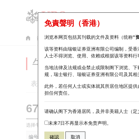
免責聲明（香港）
浏览本网页包括其刊载的文件及资料（统称
“
认股证
牛熊证
美股指数产品
轮证市场统计
该等资料由瑞银证券亚洲有限公司编制，受香
人士不得浏览、使用、依赖或根据该等资料行
牛熊证分析仪
当地法律及法规或会禁止或限制阁下浏览、下
规，瑞士银行、瑞银证券亚洲有限公司及其相
表现
街货统计
比较
此外，若任何人士或实体就其所居住地区提供
担任何责任。
67440 瑞银
牛证
请确认阁下为香港居民，及并非美籍人士（定义
HSI 恒生指
未来7日不再显示本免责声明。
选择牛熊证作比较 *你可以选择最多
五
只牛熊证
编号
確認
取消
相关资产
发