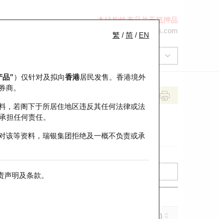
本结构性产品并无抵押品
+852 2971 6668
ol-hkwarrants@ubs.com
繁
/
简
/
EN
产品”
）仅针对及拟向
香港
居民发售。香港境外
券商。
料，若阁下于所居住地区违反其任何法律或法
承担任何责任。
对该等资料，瑞银集团拒绝及一概不负责或承
责声明及条款
。
实际杠杆 (倍)
到期日 (年-月-日)