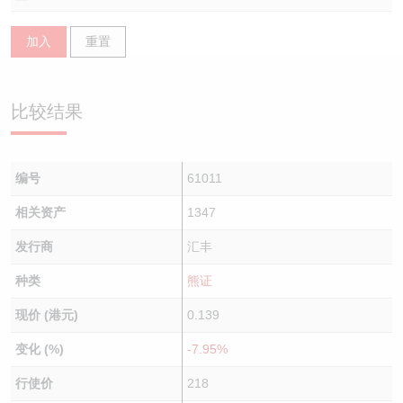
认股证/牛熊证日志
牛熊证到期结算价查找
中资ETFs溢价比较
加入
重置
认股证文件及公告
牛熊证分析仪
AH 股价对照
比较结果
认股证文件及公告 (瑞信)
牛熊证速算机
即市板块表现
牛熊证文件及公告
ADR
编号
61011
牛熊证文件及公告 (瑞信)
收市竞价变化
相关资产
1347
发行商
汇丰
种类
熊证
现价 (港元)
0.139
变化 (%)
-7.95%
行使价
218