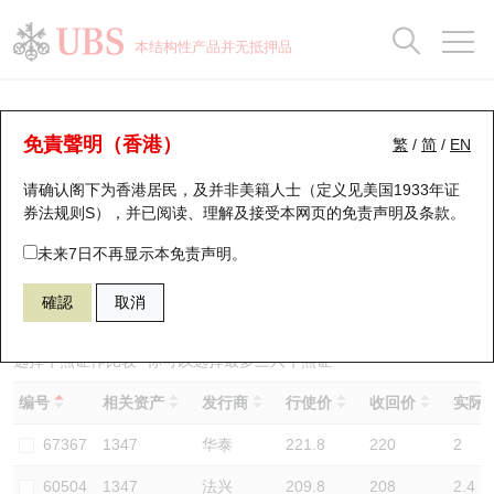
正股数据及市场统计
认股证分析仪
牛熊证分析仪
轮证市场统计
港股通资金流
瑞银轮证教室
认股证
牛熊证
本结构性产品并无抵押品
认股证搜寻
表现
图搜牛熊
表现
十大成交
港股通资金流
十大成交
瑞银轮证教室
牛熊证分析仪
瑞银认股证一览
街货统计
街货统计
十大升幅/跌幅
正股分析仪
持股比重
每月轮证大市专题
牛熊全景快搜
免責聲明（香港）
繁
/
简
/
EN
表现
街货统计
比较
请确认阁下为香港居民，及并非美籍人士（定义见美国1933年证
新发行瑞银认股证
比较
牛熊证搜寻
比较
十大认股证成交分布
二十大活跃股份
显示所有持股比重
轮证专栏
券法规则S），并已阅读、理解及接受本网页的
免责声明及条款
。
即将到期认股证
牛熊证街货分布图
十天股证占大市成交
恒指成份股
讲座及教育短片
61011 汇丰
熊证
未来7日不再显示本免责声明。
1347 华虹宏力
確認
取消
认股证到期结算价查找
正股牛熊证列表
资金流
国指成份股
认股证投资者教育
认股证分析仪
新发行瑞银牛熊证
街货统计
科指成份股
牛熊证投资者教育
选择牛熊证作比较 *你可以选择最多
三
只牛熊证
编号
相关资产
发行商
行使价
收回价
实际杠
认股证速算机
已收回牛熊证剩余价值
三十大平均引伸波幅
相关资产沽空
认股证牛熊证常问问题
67367
1347
华泰
221.8
220
2
引伸波幅比较图
即将到期牛熊证
业绩及经济日历
60504
1347
法兴
209.8
208
2.4