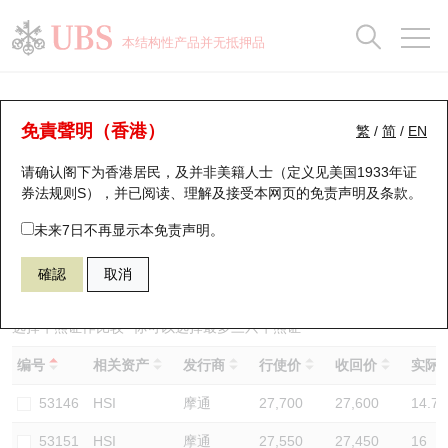
正股数据及市场统计
认股证分析仪
牛熊证分析仪
轮证市场统计
港股通资金流
瑞银轮证教室
认股证
牛熊证
本结构性产品并无抵押品
认股证搜寻
表现
图搜牛熊
表现
十大成交
港股通资金流
十大成交
瑞银轮证教室
牛熊证分析仪
瑞银认股证一览
街货统计
街货统计
十大升幅/跌幅
正股分析仪
持股比重
每月轮证大市专题
牛熊全景快搜
免責聲明（香港）
繁
/
简
/
EN
表现
街货统计
比较
请确认阁下为香港居民，及并非美籍人士（定义见美国1933年证
新发行瑞银认股证
比较
牛熊证搜寻
比较
十大认股证成交分布
二十大活跃股份
显示所有持股比重
轮证专栏
券法规则S），并已阅读、理解及接受本网页的
免责声明及条款
。
即将到期认股证
牛熊证街货分布图
十天股证占大市成交
恒指成份股
讲座及教育短片
60478 瑞银
熊证
未来7日不再显示本免责声明。
HSI 恒生指数
確認
取消
认股证到期结算价查找
正股牛熊证列表
资金流
国指成份股
认股证投资者教育
认股证分析仪
新发行瑞银牛熊证
街货统计
科指成份股
牛熊证投资者教育
选择牛熊证作比较 *你可以选择最多
三
只牛熊证
编号
相关资产
发行商
行使价
收回价
实际杠
认股证速算机
已收回牛熊证剩余价值
三十大平均引伸波幅
相关资产沽空
认股证牛熊证常问问题
53146
HSI
摩通
27,700
27,600
14.7
引伸波幅比较图
即将到期牛熊证
业绩及经济日历
53151
HSI
摩通
27,550
27,450
16