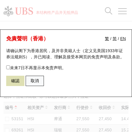
正股数据及市场统计
认股证分析仪
牛熊证分析仪
轮证市场统计
港股通资金流
瑞银轮证教室
认股证
牛熊证
本结构性产品并无抵押品
认股证搜寻
表现
图搜牛熊
表现
十大成交
港股通资金流
十大成交
瑞银轮证教室
牛熊证分析仪
瑞银认股证一览
街货统计
街货统计
十大升幅/跌幅
正股分析仪
持股比重
每月轮证大市专题
牛熊全景快搜
免責聲明（香港）
繁
/
简
/
EN
表现
街货统计
比较
请确认阁下为香港居民，及并非美籍人士（定义见美国1933年证
新发行瑞银认股证
比较
牛熊证搜寻
比较
十大认股证成交分布
二十大活跃股份
显示所有持股比重
轮证专栏
券法规则S），并已阅读、理解及接受本网页的
免责声明及条款
。
即将到期认股证
牛熊证街货分布图
十天股证占大市成交
恒指成份股
讲座及教育短片
60448 瑞银
熊证
未来7日不再显示本免责声明。
HSI 恒生指数
確認
取消
认股证到期结算价查找
正股牛熊证列表
资金流
国指成份股
认股证投资者教育
认股证分析仪
新发行瑞银牛熊证
街货统计
科指成份股
牛熊证投资者教育
选择牛熊证作比较 *你可以选择最多
三
只牛熊证
编号
相关资产
发行商
行使价
收回价
实际杠
认股证速算机
已收回牛熊证剩余价值
三十大平均引伸波幅
相关资产沽空
认股证牛熊证常问问题
53151
HSI
摩通
27,550
27,450
14.4
引伸波幅比较图
即将到期牛熊证
业绩及经济日历
69261
HSI
瑞银
27,550
27,450
15.2