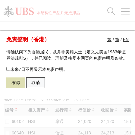
正股数据及市场统计
认股证分析仪
牛熊证分析仪
轮证市场统计
港股通资金流
瑞银轮证教室
认股证
牛熊证
本结构性产品并无抵押品
认股证搜寻
表现
图搜牛熊
表现
十大成交
港股通资金流
十大成交
瑞银轮证教室
牛熊证分析仪
瑞银认股证一览
街货统计
街货统计
十大升幅/跌幅
正股分析仪
持股比重
每月轮证大市专题
牛熊全景快搜
免責聲明（香港）
繁
/
简
/
EN
表现
街货统计
比较
请确认阁下为香港居民，及并非美籍人士（定义见美国1933年证
新发行瑞银认股证
比较
牛熊证搜寻
比较
十大认股证成交分布
二十大活跃股份
显示所有持股比重
轮证专栏
券法规则S），并已阅读、理解及接受本网页的
免责声明及条款
。
即将到期认股证
牛熊证街货分布图
十天股证占大市成交
恒指成份股
讲座及教育短片
67438 瑞银
牛证
未来7日不再显示本免责声明。
HSI 恒生指数
確認
取消
认股证到期结算价查找
正股牛熊证列表
资金流
国指成份股
认股证投资者教育
认股证分析仪
新发行瑞银牛熊证
街货统计
科指成份股
牛熊证投资者教育
选择牛熊证作比较 *你可以选择最多
三
只牛熊证
编号
相关资产
发行商
行使价
收回价
实际杠
认股证速算机
已收回牛熊证剩余价值
三十大平均引伸波幅
相关资产沽空
认股证牛熊证常问问题
60102
HSI
摩通
24,020
24,120
15.5
引伸波幅比较图
即将到期牛熊证
业绩及经济日历
60640
HSI
信证
24,113
24,213
15.6