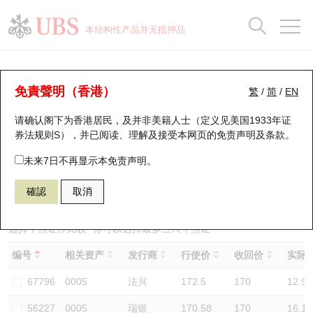
正股数据及市场统计
认股证分析仪
牛熊证分析仪
轮证市场统计
港股通资金流
瑞银轮证教室
认股证
牛熊证
本结构性产品并无抵押品
认股证搜寻
表现
图搜牛熊
表现
十大成交
港股通资金流
十大成交
瑞银轮证教室
牛熊证分析仪
瑞银认股证一览
街货统计
街货统计
十大升幅/跌幅
正股分析仪
持股比重
每月轮证大市专题
牛熊全景快搜
免責聲明（香港）
繁
/
简
/
EN
表现
街货统计
比较
请确认阁下为香港居民，及并非美籍人士（定义见美国1933年证
新发行瑞银认股证
比较
牛熊证搜寻
比较
十大认股证成交分布
二十大活跃股份
显示所有持股比重
轮证专栏
券法规则S），并已阅读、理解及接受本网页的
免责声明及条款
。
即将到期认股证
牛熊证街货分布图
十天股证占大市成交
恒指成份股
讲座及教育短片
60003 瑞银
熊证
未来7日不再显示本免责声明。
0005 汇丰控股
確認
取消
认股证到期结算价查找
正股牛熊证列表
资金流
国指成份股
认股证投资者教育
认股证分析仪
新发行瑞银牛熊证
街货统计
科指成份股
牛熊证投资者教育
选择牛熊证作比较 *你可以选择最多
三
只牛熊证
编号
相关资产
发行商
行使价
收回价
实际杠
认股证速算机
已收回牛熊证剩余价值
三十大平均引伸波幅
相关资产沽空
认股证牛熊证常问问题
67796
0005
法兴
172.5
170
12.9
引伸波幅比较图
即将到期牛熊证
业绩及经济日历
56227
0005
瑞银
170.58
170
16.1