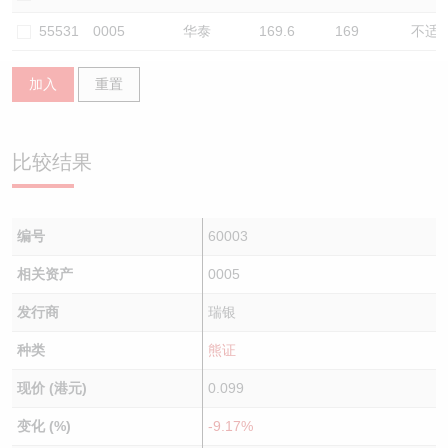
认股证/牛熊证日志
牛熊证到期结算价查找
中资ETFs溢价比较
55531
0005
华泰
169.6
169
不适
认股证文件及公告
牛熊证分析仪
AH 股价对照
加入
重置
认股证文件及公告 (瑞信)
牛熊证速算机
即市板块表现
比较结果
牛熊证文件及公告
ADR
牛熊证文件及公告 (瑞信)
收市竞价变化
编号
60003
相关资产
0005
发行商
瑞银
种类
熊证
现价 (港元)
0.099
变化 (%)
-9.17%