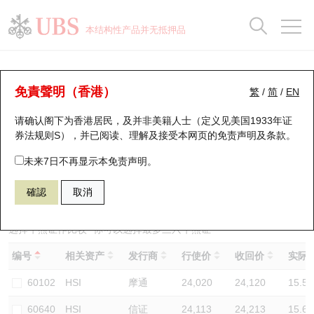
正股数据及市场统计
认股证分析仪
牛熊证分析仪
轮证市场统计
港股通资金流
瑞银轮证教室
认股证
牛熊证
本结构性产品并无抵押品
认股证搜寻
表现
图搜牛熊
表现
十大成交
港股通资金流
十大成交
瑞银轮证教室
牛熊证分析仪
瑞银认股证一览
街货统计
街货统计
十大升幅/跌幅
正股分析仪
持股比重
每月轮证大市专题
牛熊全景快搜
免責聲明（香港）
繁
/
简
/
EN
表现
街货统计
比较
请确认阁下为香港居民，及并非美籍人士（定义见美国1933年证
新发行瑞银认股证
比较
牛熊证搜寻
比较
十大认股证成交分布
二十大活跃股份
显示所有持股比重
轮证专栏
券法规则S），并已阅读、理解及接受本网页的
免责声明及条款
。
即将到期认股证
牛熊证街货分布图
十天股证占大市成交
恒指成份股
讲座及教育短片
67438 瑞银
牛证
未来7日不再显示本免责声明。
HSI 恒生指数
確認
取消
认股证到期结算价查找
正股牛熊证列表
资金流
国指成份股
认股证投资者教育
认股证分析仪
新发行瑞银牛熊证
街货统计
科指成份股
牛熊证投资者教育
选择牛熊证作比较 *你可以选择最多
三
只牛熊证
编号
相关资产
发行商
行使价
收回价
实际杠
认股证速算机
已收回牛熊证剩余价值
三十大平均引伸波幅
相关资产沽空
认股证牛熊证常问问题
60102
HSI
摩通
24,020
24,120
15.5
引伸波幅比较图
即将到期牛熊证
业绩及经济日历
60640
HSI
信证
24,113
24,213
15.6