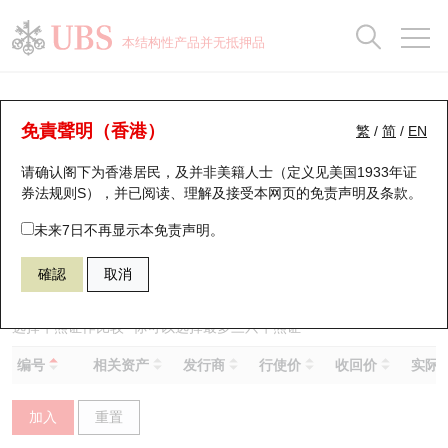
正股数据及市场统计
认股证分析仪
牛熊证分析仪
轮证市场统计
港股通资金流
瑞银轮证教室
认股证
牛熊证
本结构性产品并无抵押品
认股证搜寻
表现
图搜牛熊
表现
十大成交
港股通资金流
十大成交
瑞银轮证教室
牛熊证分析仪
瑞银认股证一览
街货统计
街货统计
十大升幅/跌幅
正股分析仪
持股比重
每月轮证大市专题
牛熊全景快搜
免責聲明（香港）
繁
/
简
/
EN
表现
街货统计
比较
请确认阁下为香港居民，及并非美籍人士（定义见美国1933年证
新发行瑞银认股证
比较
牛熊证搜寻
比较
十大认股证成交分布
二十大活跃股份
显示所有持股比重
轮证专栏
券法规则S），并已阅读、理解及接受本网页的
免责声明及条款
。
即将到期认股证
牛熊证街货分布图
十天股证占大市成交
恒指成份股
讲座及教育短片
59504 瑞银
牛证
未来7日不再显示本免责声明。
1801 信达生物－Ｂ
確認
取消
认股证到期结算价查找
正股牛熊证列表
资金流
国指成份股
认股证投资者教育
认股证分析仪
新发行瑞银牛熊证
街货统计
科指成份股
牛熊证投资者教育
选择牛熊证作比较 *你可以选择最多
三
只牛熊证
编号
相关资产
发行商
行使价
收回价
实际杠
认股证速算机
已收回牛熊证剩余价值
三十大平均引伸波幅
相关资产沽空
认股证牛熊证常问问题
加入
重置
引伸波幅比较图
即将到期牛熊证
业绩及经济日历