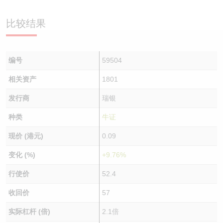
认股证/牛熊证日志
牛熊证到期结算价查找
中资ETFs溢价比较
比较结果
认股证文件及公告
牛熊证分析仪
AH 股价对照
编号
59504
认股证文件及公告 (瑞信)
牛熊证速算机
即市板块表现
相关资产
1801
牛熊证文件及公告
ADR
发行商
瑞银
牛熊证文件及公告 (瑞信)
收市竞价变化
种类
牛证
现价 (港元)
0.09
变化 (%)
+9.76%
行使价
52.4
收回价
57
实际杠杆 (倍)
2.1倍