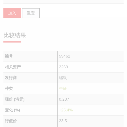
认股证/牛熊证日志
牛熊证到期结算价查找
中资ETFs溢价比较
加入
重置
认股证文件及公告
牛熊证分析仪
AH 股价对照
比较结果
认股证文件及公告 (瑞信)
牛熊证速算机
即市板块表现
牛熊证文件及公告
ADR
编号
59462
牛熊证文件及公告 (瑞信)
收市竞价变化
相关资产
2269
发行商
瑞银
种类
牛证
现价 (港元)
0.237
变化 (%)
+25.4%
行使价
23.5