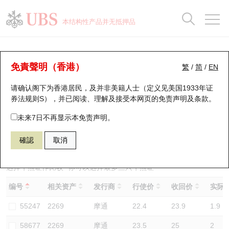
正股数据及市场统计
认股证分析仪
牛熊证分析仪
轮证市场统计
港股通资金流
瑞银轮证教室
认股证
牛熊证
本结构性产品并无抵押品
认股证搜寻
表现
图搜牛熊
表现
十大成交
港股通资金流
十大成交
瑞银轮证教室
牛熊证分析仪
瑞银认股证一览
街货统计
街货统计
十大升幅/跌幅
正股分析仪
持股比重
每月轮证大市专题
牛熊全景快搜
免責聲明（香港）
繁
/
简
/
EN
表现
街货统计
比较
请确认阁下为香港居民，及并非美籍人士（定义见美国1933年证
新发行瑞银认股证
比较
牛熊证搜寻
比较
十大认股证成交分布
二十大活跃股份
显示所有持股比重
轮证专栏
券法规则S），并已阅读、理解及接受本网页的
免责声明及条款
。
即将到期认股证
牛熊证街货分布图
十天股证占大市成交
恒指成份股
讲座及教育短片
59462 瑞银
牛证
未来7日不再显示本免责声明。
2269 药明生物
確認
取消
认股证到期结算价查找
正股牛熊证列表
资金流
国指成份股
认股证投资者教育
认股证分析仪
新发行瑞银牛熊证
街货统计
科指成份股
牛熊证投资者教育
选择牛熊证作比较 *你可以选择最多
三
只牛熊证
编号
相关资产
发行商
行使价
收回价
实际杠
认股证速算机
已收回牛熊证剩余价值
三十大平均引伸波幅
相关资产沽空
认股证牛熊证常问问题
55247
2269
摩通
22.4
23.9
1.9
引伸波幅比较图
即将到期牛熊证
业绩及经济日历
58677
2269
摩通
23.5
25
2