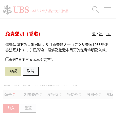
正股数据及市场统计
认股证分析仪
牛熊证分析仪
轮证市场统计
港股通资金流
瑞银轮证教室
认股证
牛熊证
本结构性产品并无抵押品
认股证搜寻
表现
图搜牛熊
表现
十大成交
港股通资金流
十大成交
瑞银轮证教室
牛熊证分析仪
瑞银认股证一览
街货统计
街货统计
十大升幅/跌幅
正股分析仪
持股比重
每月轮证大市专题
牛熊全景快搜
免責聲明（香港）
繁
/
简
/
EN
表现
街货统计
比较
请确认阁下为香港居民，及并非美籍人士（定义见美国1933年证
新发行瑞银认股证
比较
牛熊证搜寻
比较
十大认股证成交分布
二十大活跃股份
显示所有持股比重
轮证专栏
券法规则S），并已阅读、理解及接受本网页的
免责声明及条款
。
即将到期认股证
牛熊证街货分布图
十天股证占大市成交
恒指成份股
讲座及教育短片
59436 瑞银
熊证
未来7日不再显示本免责声明。
2015 理想汽车－Ｗ
確認
取消
认股证到期结算价查找
正股牛熊证列表
资金流
国指成份股
认股证投资者教育
认股证分析仪
新发行瑞银牛熊证
街货统计
科指成份股
牛熊证投资者教育
选择牛熊证作比较 *你可以选择最多
三
只牛熊证
编号
相关资产
发行商
行使价
收回价
实际杠
认股证速算机
已收回牛熊证剩余价值
三十大平均引伸波幅
相关资产沽空
认股证牛熊证常问问题
加入
重置
引伸波幅比较图
即将到期牛熊证
业绩及经济日历