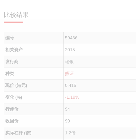
认股证/牛熊证日志
牛熊证到期结算价查找
中资ETFs溢价比较
比较结果
认股证文件及公告
牛熊证分析仪
AH 股价对照
编号
59436
认股证文件及公告 (瑞信)
牛熊证速算机
即市板块表现
相关资产
2015
牛熊证文件及公告
ADR
发行商
瑞银
牛熊证文件及公告 (瑞信)
收市竞价变化
种类
熊证
现价 (港元)
0.415
变化 (%)
-1.19%
行使价
94
收回价
90
实际杠杆 (倍)
1.2倍