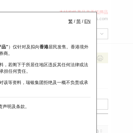
本结构性产品并无抵押品
+852 2971 6668
ol-hkwarrants@ubs.com
繁
/
简
/
EN
产品”
）仅针对及拟向
香港
居民发售。香港境外
券商。
料，若阁下于所居住地区违反其任何法律或法
承担任何责任。
对该等资料，瑞银集团拒绝及一概不负责或承
责声明及条款
。
实际杠杆 (倍)
到期日 (年-月-日)