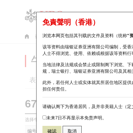
免責聲明（香港）
浏览本网页包括其刊载的文件及资料（统称
“
认股证
牛熊证
美股指数产品
轮证市场统计
该等资料由瑞银证券亚洲有限公司编制，受香
人士不得浏览、使用、依赖或根据该等资料行
牛熊证分析仪
当地法律及法规或会禁止或限制阁下浏览、下
规，瑞士银行、瑞银证券亚洲有限公司及其相
表现
街货统计
比较
此外，若任何人士或实体就其所居住地区提供
担任何责任。
67438 瑞银
牛证
请确认阁下为香港居民，及并非美籍人士（定义
HSI 恒生指
未来7日不再显示本免责声明。
选择牛熊证作比较 *你可以选择最多
五
只牛熊证
编号
確認
取消
相关资产
发