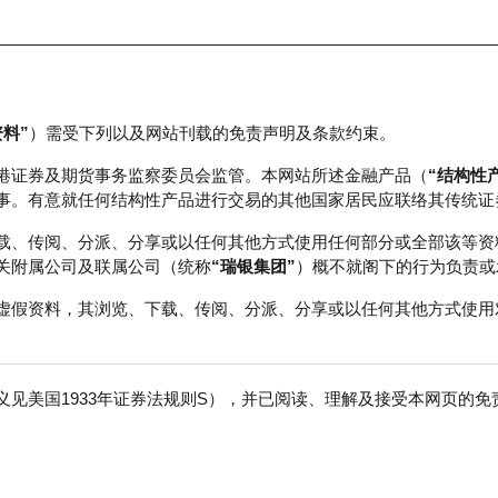
资料”
）需受下列以及网站刊载的免责声明及条款约束。
正股数据及市场统计
瑞银轮证教室
港证券及期货事务监察委员会监管。本网站所述金融产品（
“结构性
事。有意就任何结构性产品进行交易的其他国家居民应联络其传统证
载、传阅、分派、分享或以任何其他方式使用任何部分或全部该等资
关附属公司及联属公司（统称
“瑞银集团”
）概不就阁下的行为负责或
虚假资料，其浏览、下载、传阅、分派、分享或以任何其他方式使用
见美国1933年证券法规则S），并已阅读、理解及接受本网页的
数
免
行商
行使价
收回价