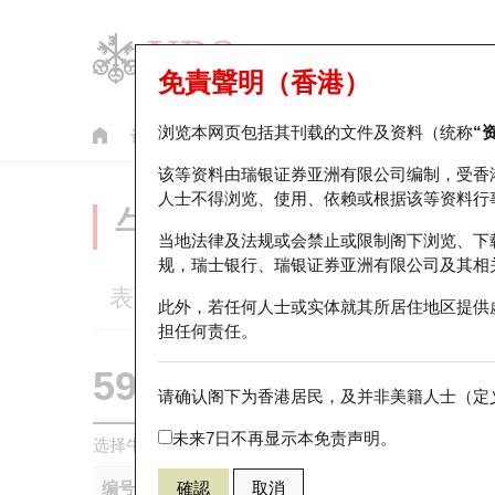
免責聲明（香港）
浏览本网页包括其刊载的文件及资料（统称
“
认股证
牛熊证
美股指数产品
轮证市场统计
该等资料由瑞银证券亚洲有限公司编制，受香
人士不得浏览、使用、依赖或根据该等资料行
牛熊证分析仪
当地法律及法规或会禁止或限制阁下浏览、下
规，瑞士银行、瑞银证券亚洲有限公司及其相
表现
街货统计
比较
此外，若任何人士或实体就其所居住地区提供
担任何责任。
59366 瑞银
牛证
请确认阁下为香港居民，及并非美籍人士（定义
1398 工商银
未来7日不再显示本免责声明。
选择牛熊证作比较 *你可以选择最多
五
只牛熊证
编号
確認
取消
相关资产
发