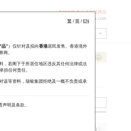
本结构性产品并无抵押品
+852 2971 6668
ol-hkwarrants@ubs.com
繁
/
简
/
EN
产品”
）仅针对及拟向
香港
居民发售。香港境外
券商。
料，若阁下于所居住地区违反其任何法律或法
承担任何责任。
对该等资料，瑞银集团拒绝及一概不负责或承
责声明及条款
。
实际杠杆 (倍)
到期日 (年-月-日)