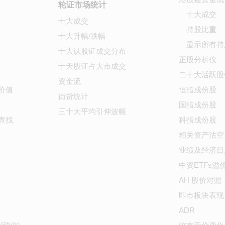
轮证市场统计
十大成交
十大成交
持股比重
十大升幅/跌幅
显示所有持
十大认股证成交分布
正股分析仪
十天股证占大市成交
二十大活跃股
资金流
价值
恒指成份股
街货统计
国指成份股
三十大平均引伸波幅
查找
科指成份股
相关资产沽空
业绩及经济日
中资ETFs溢
AH 股价对照
即市板块表现
ADR