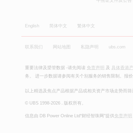
牛熊证文件及公告 
English
简体中文
繁体中文
联系我们
网站地图
私隐声明
ubs.com
重要法律及槼管数据 -请先阅读
免责声明
及
具体香港
务。 进一步数据请参阅有关个别服务的销售限制。报
以上精选及焦点产品根据产品或相关资产市场走势而筛
© UBS 1998-
2026
. 版权所有。
信息由 DB Power Online Ltd
“财经智珠网”提供
免责声明