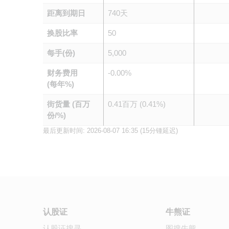
距离到期日
740天
换股比率
50
每手(份)
5,000
财务费用
-0.00%
(每年%)
街货量 (百万
0.41百万 (0.41%)
份/%)
最后更新时间:
2026-08-07 16:35
(15分锺延迟)
认股证
牛熊证
认股证搜寻
图搜牛熊