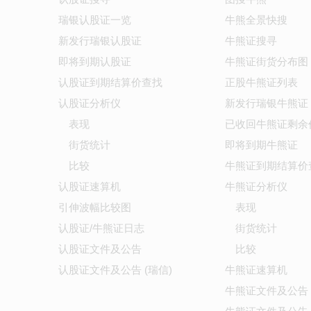
瑞银认股证一览
牛熊全景快搜
新发行瑞银认股证
牛熊证搜寻
即将到期认股证
牛熊证街货分布图
认股证到期结算价查找
正股牛熊证列表
认股证分析仪
新发行瑞银牛熊证
表现
已收回牛熊证剩余
街货统计
即将到期牛熊证
比较
牛熊证到期结算价
认股证速算机
牛熊证分析仪
引伸波幅比较图
表现
认股证/牛熊证日志
街货统计
认股证文件及公告
比较
认股证文件及公告 (瑞信)
牛熊证速算机
牛熊证文件及公告