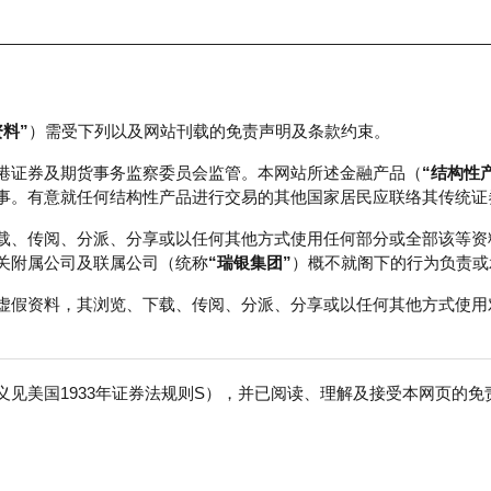
资料”
）需受下列以及网站刊载的免责声明及条款约束。
正股数据及市场统计
瑞银轮证教室
港证券及期货事务监察委员会监管。本网站所述金融产品（
“结构性
事。有意就任何结构性产品进行交易的其他国家居民应联络其传统证
载、传阅、分派、分享或以任何其他方式使用任何部分或全部该等资
关附属公司及联属公司（统称
“瑞银集团”
）概不就阁下的行为负责或
虚假资料，其浏览、下载、传阅、分派、分享或以任何其他方式使用
见美国1933年证券法规则S），并已阅读、理解及接受本网页的
行
免
行商
行使价
收回价