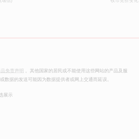
(瑞信)
收市竞价变化
产品免责声明
。其他国家的居民或不能使用这些网站的产品及服
价或数据的发送可能因为数据提供者或网上交通而延误。
选展示