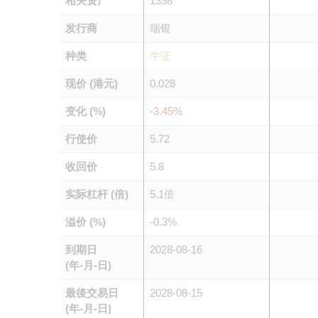
相关资产
1398
发行商
瑞银
种类
牛证
现价 (港元)
0.028
变化 (%)
-3.45%
行使价
5.72
收回价
5.8
实际杠杆 (倍)
5.1倍
溢价 (%)
-0.3%
到期日
2028-08-16
(年-月-日)
最後交易日
2028-08-15
(年-月-日)