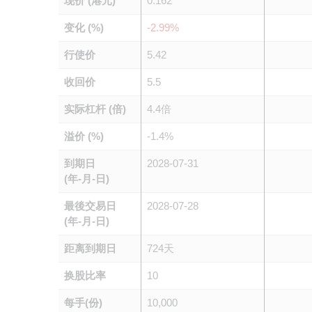
现价 (港元)
0.162
变化 (%)
-2.99%
行使价
5.42
收回价
5.5
实际杠杆 (倍)
4.4倍
溢价 (%)
-1.4%
到期日
2028-07-31
(年-月-日)
最後交易日
2028-07-28
(年-月-日)
距离到期日
724天
换股比率
10
每手(份)
10,000