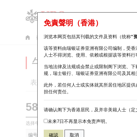
免責聲明（香港）
浏览本网页包括其刊载的文件及资料（统称
“
认股证
牛熊证
美股指数产品
轮证市场统计
该等资料由瑞银证券亚洲有限公司编制，受香
人士不得浏览、使用、依赖或根据该等资料行
牛熊证分析仪
当地法律及法规或会禁止或限制阁下浏览、下
规，瑞士银行、瑞银证券亚洲有限公司及其相
表现
街货统计
比较
此外，若任何人士或实体就其所居住地区提供
担任何责任。
58321 瑞银
牛证
请确认阁下为香港居民，及并非美籍人士（定义
1398 工商银
未来7日不再显示本免责声明。
选择牛熊证作比较 *你可以选择最多
五
只牛熊证
编号
確認
取消
相关资产
发