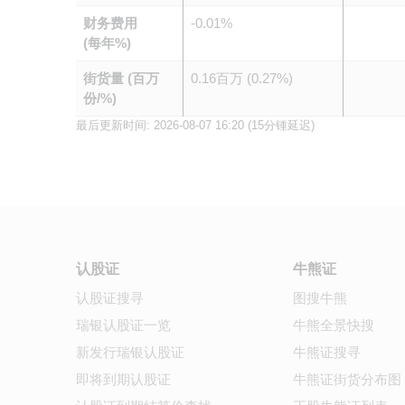
财务费用
-0.01%
(每年%)
街货量 (百万
0.16百万 (0.27%)
份/%)
最后更新时间:
2026-08-07 16:20
(15分锺延迟)
认股证
牛熊证
认股证搜寻
图搜牛熊
瑞银认股证一览
牛熊全景快搜
新发行瑞银认股证
牛熊证搜寻
即将到期认股证
牛熊证街货分布图