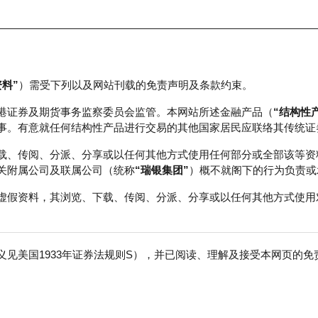
资料”
）需受下列以及网站刊载的免责声明及条款约束。
正股数据及市场统计
瑞银轮证教室
港证券及期货事务监察委员会监管。本网站所述金融产品（
“结构性
事。有意就任何结构性产品进行交易的其他国家居民应联络其传统证
载、传阅、分派、分享或以任何其他方式使用任何部分或全部该等资
关附属公司及联属公司（统称
“瑞银集团”
）概不就阁下的行为负责或
虚假资料，其浏览、下载、传阅、分派、分享或以任何其他方式使用
见美国1933年证券法规则S），并已阅读、理解及接受本网页的
行
免
行商
行使价
收回价