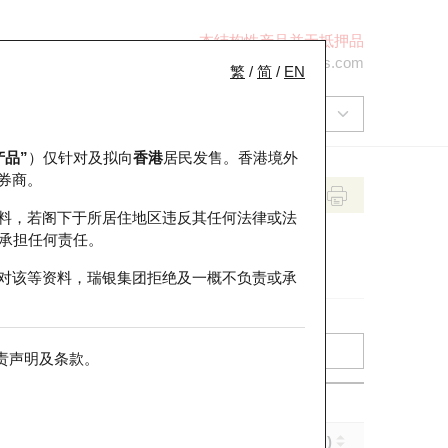
本结构性产品并无抵押品
+852 2971 6668
ol-hkwarrants@ubs.com
繁
/
简
/
EN
产品”
）仅针对及拟向
香港
居民发售。香港境外
券商。
料，若阁下于所居住地区违反其任何法律或法
承担任何责任。
对该等资料，瑞银集团拒绝及一概不负责或承
责声明及条款
。
实际杠杆 (倍)
到期日 (年-月-日)