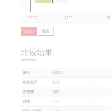
61578
1398
法
62928
1398
汇
加入
重置
比较结果
编号
58321
相关资产
1398
发行商
瑞银
种类
牛证