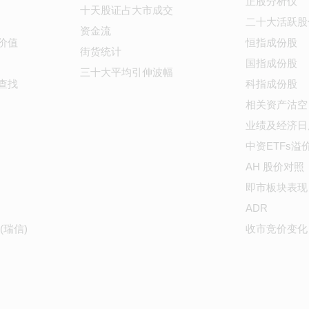
正股分析仪
十天股证占大市成交
二十大活跃股
资金流
价值
恒指成份股
街货统计
国指成份股
三十大平均引伸波幅
查找
科指成份股
相关资产沽空
业绩及经济日
中资ETFs溢
AH 股价对照
即市板块表现
ADR
(瑞信)
收市竞价变化