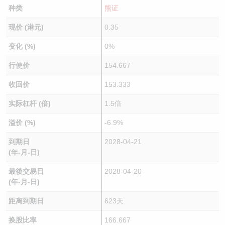
种类
熊证
现价 (港元)
0.35
变化 (%)
0%
行使价
154.667
收回价
153.333
实际杠杆 (倍)
1.5倍
溢价 (%)
-6.9%
到期日
2028-04-21
(年-月-日)
最後交易日
2028-04-20
(年-月-日)
距离到期日
623天
换股比率
166.667