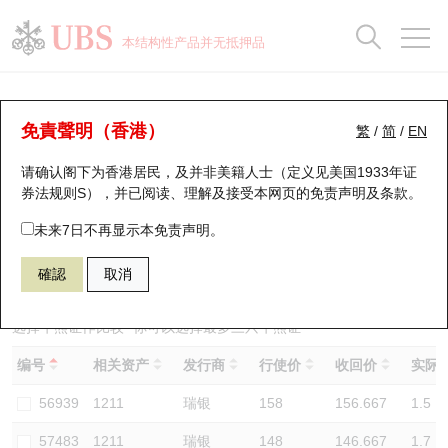
正股数据及市场统计
认股证分析仪
牛熊证分析仪
轮证市场统计
港股通资金流
瑞银轮证教室
认股证
牛熊证
本结构性产品并无抵押品
认股证搜寻
表现
图搜牛熊
表现
十大成交
港股通资金流
十大成交
瑞银轮证教室
牛熊证分析仪
瑞银认股证一览
街货统计
街货统计
十大升幅/跌幅
正股分析仪
持股比重
每月轮证大市专题
牛熊全景快搜
免責聲明（香港）
繁
/
简
/
EN
表现
街货统计
比较
请确认阁下为香港居民，及并非美籍人士（定义见美国1933年证
新发行瑞银认股证
比较
牛熊证搜寻
比较
十大认股证成交分布
二十大活跃股份
显示所有持股比重
轮证专栏
券法规则S），并已阅读、理解及接受本网页的
免责声明及条款
。
即将到期认股证
牛熊证街货分布图
十天股证占大市成交
恒指成份股
讲座及教育短片
57492 瑞银
熊证
未来7日不再显示本免责声明。
1211 比亚迪股份
確認
取消
认股证到期结算价查找
正股牛熊证列表
资金流
国指成份股
认股证投资者教育
认股证分析仪
新发行瑞银牛熊证
街货统计
科指成份股
牛熊证投资者教育
选择牛熊证作比较 *你可以选择最多
三
只牛熊证
编号
相关资产
发行商
行使价
收回价
实际杠
认股证速算机
已收回牛熊证剩余价值
三十大平均引伸波幅
相关资产沽空
认股证牛熊证常问问题
56939
1211
瑞银
158
156.667
1.5
引伸波幅比较图
即将到期牛熊证
业绩及经济日历
57483
1211
瑞银
148
146.667
1.7