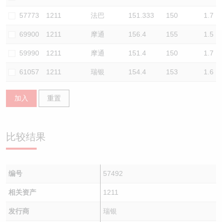
认股证/牛熊证日志
牛熊证到期结算价查找
中资ETFs溢价比较
57773
1211
法巴
151.333
150
1.7
69900
1211
摩通
156.4
155
1.5
认股证文件及公告
牛熊证分析仪
AH 股价对照
59990
1211
摩通
151.4
150
1.7
认股证文件及公告 (瑞信)
牛熊证速算机
即市板块表现
61057
1211
瑞银
154.4
153
1.6
牛熊证文件及公告
ADR
加入
重置
牛熊证文件及公告 (瑞信)
收市竞价变化
比较结果
编号
57492
相关资产
1211
发行商
瑞银