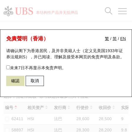
正股数据及市场统计
认股证分析仪
牛熊证分析仪
轮证市场统计
港股通资金流
瑞银轮证教室
认股证
牛熊证
本结构性产品并无抵押品
认股证搜寻
表现
图搜牛熊
表现
十大成交
港股通资金流
十大成交
瑞银轮证教室
牛熊证分析仪
瑞银认股证一览
街货统计
街货统计
十大升幅/跌幅
正股分析仪
持股比重
每月轮证大市专题
牛熊全景快搜
免責聲明（香港）
繁
/
简
/
EN
表现
街货统计
比较
请确认阁下为香港居民，及并非美籍人士（定义见美国1933年证
新发行瑞银认股证
比较
牛熊证搜寻
比较
十大认股证成交分布
二十大活跃股份
显示所有持股比重
轮证专栏
券法规则S），并已阅读、理解及接受本网页的
免责声明及条款
。
即将到期认股证
牛熊证街货分布图
十天股证占大市成交
恒指成份股
讲座及教育短片
55732 瑞银
熊证
未来7日不再显示本免责声明。
HSI 恒生指数
確認
取消
认股证到期结算价查找
正股牛熊证列表
资金流
国指成份股
认股证投资者教育
认股证分析仪
新发行瑞银牛熊证
街货统计
科指成份股
牛熊证投资者教育
选择牛熊证作比较 *你可以选择最多
三
只牛熊证
编号
相关资产
发行商
行使价
收回价
实际杠
认股证速算机
已收回牛熊证剩余价值
三十大平均引伸波幅
相关资产沽空
认股证牛熊证常问问题
62411
HSI
法巴
28,600
28,500
9
引伸波幅比较图
即将到期牛熊证
业绩及经济日历
58897
HSI
法巴
28,300
28,200
9.8