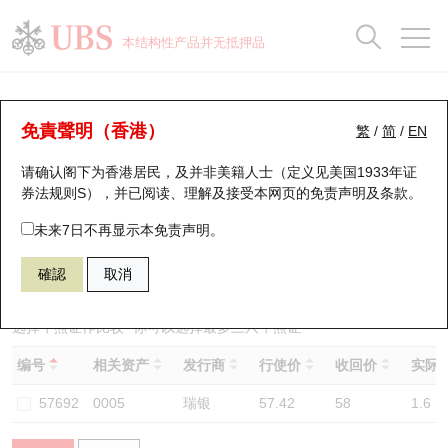
正股数据及市场统计
认股证分析仪
牛熊证分析仪
轮证市场统计
港股通资金流
瑞银轮证教室
认股证
牛熊证
本结构性产品并无抵押品
认股证搜寻
表现
图搜牛熊
表现
十大成交
港股通资金流
十大成交
瑞银轮证教室
牛熊证分析仪
瑞银认股证一览
街货统计
街货统计
十大升幅/跌幅
正股分析仪
持股比重
每月轮证大市专题
牛熊全景快搜
免責聲明（香港）
繁
/
简
/
EN
表现
街货统计
比较
请确认阁下为香港居民，及并非美籍人士（定义见美国1933年证
新发行瑞银认股证
比较
牛熊证搜寻
比较
十大认股证成交分布
二十大活跃股份
显示所有持股比重
轮证专栏
券法规则S），并已阅读、理解及接受本网页的
免责声明及条款
。
即将到期认股证
牛熊证街货分布图
十天股证占大市成交
恒指成份股
讲座及教育短片
55478 瑞银
牛证
未来7日不再显示本免责声明。
0005 汇丰控股
確認
取消
认股证到期结算价查找
正股牛熊证列表
资金流
国指成份股
认股证投资者教育
认股证分析仪
新发行瑞银牛熊证
街货统计
科指成份股
牛熊证投资者教育
选择牛熊证作比较 *你可以选择最多
三
只牛熊证
编号
相关资产
发行商
行使价
收回价
实际杠
认股证速算机
已收回牛熊证剩余价值
三十大平均引伸波幅
相关资产沽空
认股证牛熊证常问问题
57692
0005
瑞银
57.42
58
1.6
引伸波幅比较图
即将到期牛熊证
业绩及经济日历