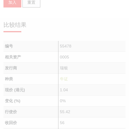
加入
重置
认股证/牛熊证日志
牛熊证到期结算价查找
中资ETFs溢价比较
认股证文件及公告
牛熊证分析仪
AH 股价对照
比较结果
认股证文件及公告 (瑞信)
牛熊证速算机
即市板块表现
编号
55478
牛熊证文件及公告
ADR
相关资产
0005
牛熊证文件及公告 (瑞信)
收市竞价变化
发行商
瑞银
种类
牛证
现价 (港元)
1.04
变化 (%)
0%
行使价
55.42
收回价
56