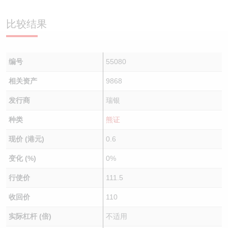
认股证/牛熊证日志
牛熊证到期结算价查找
中资ETFs溢价比较
比较结果
认股证文件及公告
牛熊证分析仪
AH 股价对照
编号
55080
认股证文件及公告 (瑞信)
牛熊证速算机
即市板块表现
相关资产
9868
牛熊证文件及公告
ADR
发行商
瑞银
牛熊证文件及公告 (瑞信)
收市竞价变化
种类
熊证
现价 (港元)
0.6
变化 (%)
0%
行使价
111.5
收回价
110
实际杠杆 (倍)
不适用