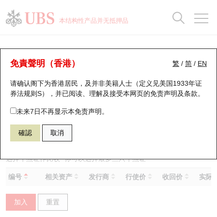
正股数据及市场统计
认股证分析仪
牛熊证分析仪
轮证市场统计
港股通资金流
瑞银轮证教室
认股证
牛熊证
本结构性产品并无抵押品
认股证搜寻
表现
图搜牛熊
表现
十大成交
港股通资金流
十大成交
瑞银轮证教室
牛熊证分析仪
瑞银认股证一览
街货统计
街货统计
十大升幅/跌幅
正股分析仪
持股比重
每月轮证大市专题
牛熊全景快搜
免責聲明（香港）
繁
/
简
/
EN
表现
街货统计
比较
请确认阁下为香港居民，及并非美籍人士（定义见美国1933年证
新发行瑞银认股证
比较
牛熊证搜寻
比较
十大认股证成交分布
二十大活跃股份
显示所有持股比重
轮证专栏
券法规则S），并已阅读、理解及接受本网页的
免责声明及条款
。
即将到期认股证
牛熊证街货分布图
十天股证占大市成交
恒指成份股
讲座及教育短片
55080 瑞银
熊证
未来7日不再显示本免责声明。
9868 小鹏汽车
確認
取消
认股证到期结算价查找
正股牛熊证列表
资金流
国指成份股
认股证投资者教育
认股证分析仪
新发行瑞银牛熊证
街货统计
科指成份股
牛熊证投资者教育
选择牛熊证作比较 *你可以选择最多
三
只牛熊证
编号
相关资产
发行商
行使价
收回价
实际杠
认股证速算机
已收回牛熊证剩余价值
三十大平均引伸波幅
相关资产沽空
认股证牛熊证常问问题
加入
重置
引伸波幅比较图
即将到期牛熊证
业绩及经济日历