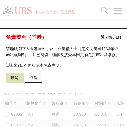
正股数据及市场统计
认股证分析仪
牛熊证分析仪
轮证市场统计
港股通资金流
瑞银轮证教室
认股证
牛熊证
本结构性产品并无抵押品
认股证搜寻
表现
图搜牛熊
表现
十大成交
港股通资金流
十大成交
瑞银轮证教室
牛熊证分析仪
瑞银认股证一览
街货统计
街货统计
十大升幅/跌幅
正股分析仪
持股比重
每月轮证大市专题
牛熊全景快搜
免責聲明（香港）
繁
/
简
/
EN
表现
街货统计
比较
请确认阁下为香港居民，及并非美籍人士（定义见美国1933年证
新发行瑞银认股证
比较
牛熊证搜寻
比较
十大认股证成交分布
二十大活跃股份
显示所有持股比重
轮证专栏
券法规则S），并已阅读、理解及接受本网页的
免责声明及条款
。
即将到期认股证
牛熊证街货分布图
十天股证占大市成交
恒指成份股
讲座及教育短片
54768 瑞银
熊证
未来7日不再显示本免责声明。
HSI 恒生指数
確認
取消
认股证到期结算价查找
正股牛熊证列表
资金流
国指成份股
认股证投资者教育
认股证分析仪
新发行瑞银牛熊证
街货统计
科指成份股
牛熊证投资者教育
选择牛熊证作比较 *你可以选择最多
三
只牛熊证
编号
相关资产
发行商
行使价
收回价
实际杠
认股证速算机
已收回牛熊证剩余价值
三十大平均引伸波幅
相关资产沽空
认股证牛熊证常问问题
62032
HSI
摩通
28,900
28,800
8.4
引伸波幅比较图
即将到期牛熊证
业绩及经济日历
63309
HSI
瑞银
28,300
28,200
10.7