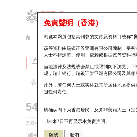
免責聲明（香港）
浏览本网页包括其刊载的文件及资料（统称
“
认股证
牛熊证
美股指数产品
轮证市场统计
该等资料由瑞银证券亚洲有限公司编制，受香
人士不得浏览、使用、依赖或根据该等资料行
牛熊证分析仪
当地法律及法规或会禁止或限制阁下浏览、下
规，瑞士银行、瑞银证券亚洲有限公司及其相
表现
街货统计
比较
此外，若任何人士或实体就其所居住地区提供
担任何责任。
54760 瑞银
牛证
请确认阁下为香港居民，及并非美籍人士（定义
HSI 恒生指
未来7日不再显示本免责声明。
选择牛熊证作比较 *你可以选择最多
五
只牛熊证
编号
確認
取消
相关资产
发