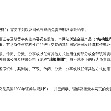
资料”
）需受下列以及网站刊载的免责声明及条款约束。
正股数据及市场统计
瑞银轮证教室
港证券及期货事务监察委员会监管。本网站所述金融产品（
“结构性
事。有意就任何结构性产品进行交易的其他国家居民应联络其传统证
载、传阅、分派、分享或以任何其他方式使用任何部分或全部该等资
关附属公司及联属公司（统称
“瑞银集团”
）概不就阁下的行为负责或
虚假资料，其浏览、下载、传阅、分派、分享或以任何其他方式使用
见美国1933年证券法规则S），并已阅读、理解及接受本网页的
数
免
行商
行使价
收回价