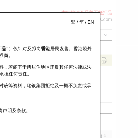
本结构性产品并无抵押品
+852 2971 6668
ol-hkwarrants@ubs.com
繁
/
简
/
EN
产品”
）仅针对及拟向
香港
居民发售。香港境外
券商。
料，若阁下于所居住地区违反其任何法律或法
承担任何责任。
对该等资料，瑞银集团拒绝及一概不负责或承
责声明及条款
。
实际杠杆 (倍)
到期日 (年-月-日)