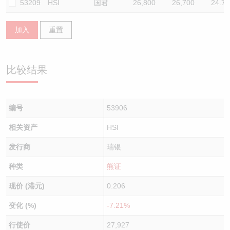
53209
HSI
国君
26,800
26,700
24.7
加入
重置
比较结果
编号
53906
相关资产
HSI
发行商
瑞银
种类
熊证
现价 (港元)
0.206
变化 (%)
-7.21%
行使价
27,927