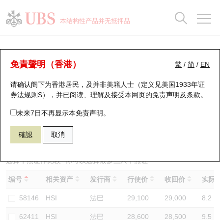
正股数据及市场统计
认股证分析仪
牛熊证分析仪
轮证市场统计
港股通资金流
瑞银轮证教室
认股证
牛熊证
本结构性产品并无抵押品
认股证搜寻
表现
图搜牛熊
表现
十大成交
港股通资金流
十大成交
瑞银轮证教室
牛熊证分析仪
瑞银认股证一览
街货统计
街货统计
十大升幅/跌幅
正股分析仪
持股比重
每月轮证大市专题
牛熊全景快搜
免責聲明（香港）
繁
/
简
/
EN
表现
街货统计
比较
请确认阁下为香港居民，及并非美籍人士（定义见美国1933年证
新发行瑞银认股证
比较
牛熊证搜寻
比较
十大认股证成交分布
二十大活跃股份
显示所有持股比重
轮证专栏
券法规则S），并已阅读、理解及接受本网页的
免责声明及条款
。
即将到期认股证
牛熊证街货分布图
十天股证占大市成交
恒指成份股
讲座及教育短片
53906 瑞银
熊证
未来7日不再显示本免责声明。
HSI 恒生指数
確認
取消
认股证到期结算价查找
正股牛熊证列表
资金流
国指成份股
认股证投资者教育
认股证分析仪
新发行瑞银牛熊证
街货统计
科指成份股
牛熊证投资者教育
选择牛熊证作比较 *你可以选择最多
三
只牛熊证
编号
相关资产
发行商
行使价
收回价
实际杠
认股证速算机
已收回牛熊证剩余价值
三十大平均引伸波幅
相关资产沽空
认股证牛熊证常问问题
58146
HSI
法巴
29,100
29,000
8.2
引伸波幅比较图
即将到期牛熊证
业绩及经济日历
62411
HSI
法巴
28,600
28,500
9.5