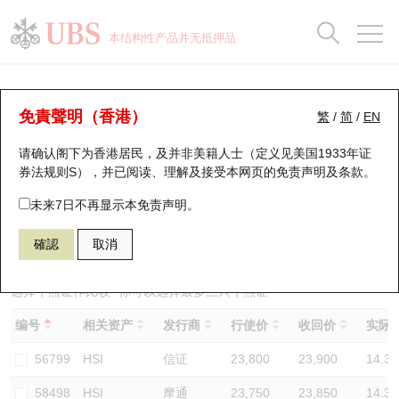
正股数据及市场统计
认股证分析仪
牛熊证分析仪
轮证市场统计
港股通资金流
瑞银轮证教室
认股证
牛熊证
本结构性产品并无抵押品
认股证搜寻
表现
图搜牛熊
表现
十大成交
港股通资金流
十大成交
瑞银轮证教室
牛熊证分析仪
瑞银认股证一览
街货统计
街货统计
十大升幅/跌幅
正股分析仪
持股比重
每月轮证大市专题
牛熊全景快搜
免責聲明（香港）
繁
/
简
/
EN
表现
街货统计
比较
请确认阁下为香港居民，及并非美籍人士（定义见美国1933年证
新发行瑞银认股证
比较
牛熊证搜寻
比较
十大认股证成交分布
二十大活跃股份
显示所有持股比重
轮证专栏
券法规则S），并已阅读、理解及接受本网页的
免责声明及条款
。
即将到期认股证
牛熊证街货分布图
十天股证占大市成交
恒指成份股
讲座及教育短片
67440 瑞银
牛证
未来7日不再显示本免责声明。
HSI 恒生指数
確認
取消
认股证到期结算价查找
正股牛熊证列表
资金流
国指成份股
认股证投资者教育
认股证分析仪
新发行瑞银牛熊证
街货统计
科指成份股
牛熊证投资者教育
选择牛熊证作比较 *你可以选择最多
三
只牛熊证
编号
相关资产
发行商
行使价
收回价
实际杠
认股证速算机
已收回牛熊证剩余价值
三十大平均引伸波幅
相关资产沽空
认股证牛熊证常问问题
56799
HSI
信证
23,800
23,900
14.3
引伸波幅比较图
即将到期牛熊证
业绩及经济日历
58498
HSI
摩通
23,750
23,850
14.3