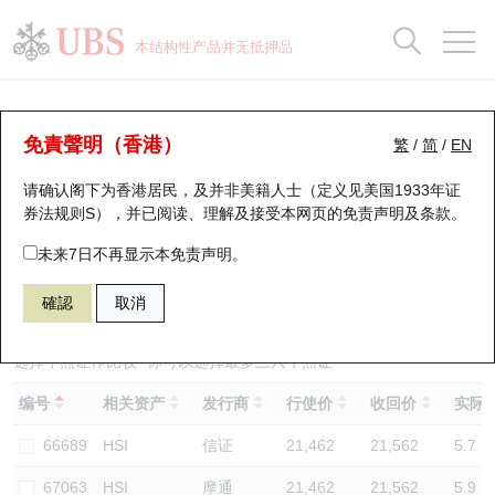
正股数据及市场统计
认股证分析仪
牛熊证分析仪
轮证市场统计
港股通资金流
瑞银轮证教室
认股证
牛熊证
本结构性产品并无抵押品
认股证搜寻
表现
图搜牛熊
表现
十大成交
港股通资金流
十大成交
瑞银轮证教室
牛熊证分析仪
瑞银认股证一览
街货统计
街货统计
十大升幅/跌幅
正股分析仪
持股比重
每月轮证大市专题
牛熊全景快搜
免責聲明（香港）
繁
/
简
/
EN
表现
街货统计
比较
请确认阁下为香港居民，及并非美籍人士（定义见美国1933年证
新发行瑞银认股证
比较
牛熊证搜寻
比较
十大认股证成交分布
二十大活跃股份
显示所有持股比重
轮证专栏
券法规则S），并已阅读、理解及接受本网页的
免责声明及条款
。
即将到期认股证
牛熊证街货分布图
十天股证占大市成交
恒指成份股
讲座及教育短片
53462 瑞银
牛证
未来7日不再显示本免责声明。
HSI 恒生指数
確認
取消
认股证到期结算价查找
正股牛熊证列表
资金流
国指成份股
认股证投资者教育
认股证分析仪
新发行瑞银牛熊证
街货统计
科指成份股
牛熊证投资者教育
选择牛熊证作比较 *你可以选择最多
三
只牛熊证
编号
相关资产
发行商
行使价
收回价
实际杠
认股证速算机
已收回牛熊证剩余价值
三十大平均引伸波幅
相关资产沽空
认股证牛熊证常问问题
66689
HSI
信证
21,462
21,562
5.7
引伸波幅比较图
即将到期牛熊证
业绩及经济日历
67063
HSI
摩通
21,462
21,562
5.9