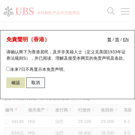
正股数据及市场统计
认股证分析仪
牛熊证分析仪
轮证市场统计
港股通资金流
瑞银轮证教室
认股证
牛熊证
本结构性产品并无抵押品
认股证搜寻
表现
图搜牛熊
表现
十大成交
港股通资金流
十大成交
瑞银轮证教室
牛熊证分析仪
瑞银认股证一览
街货统计
街货统计
十大升幅/跌幅
正股分析仪
持股比重
每月轮证大市专题
牛熊全景快搜
免責聲明（香港）
繁
/
简
/
EN
表现
街货统计
比较
请确认阁下为香港居民，及并非美籍人士（定义见美国1933年证
新发行瑞银认股证
比较
牛熊证搜寻
比较
十大认股证成交分布
二十大活跃股份
显示所有持股比重
轮证专栏
券法规则S），并已阅读、理解及接受本网页的
免责声明及条款
。
即将到期认股证
牛熊证街货分布图
十天股证占大市成交
恒指成份股
讲座及教育短片
53079 瑞银
熊证
未来7日不再显示本免责声明。
HSI 恒生指数
確認
取消
认股证到期结算价查找
正股牛熊证列表
资金流
国指成份股
认股证投资者教育
认股证分析仪
新发行瑞银牛熊证
街货统计
科指成份股
牛熊证投资者教育
选择牛熊证作比较 *你可以选择最多
三
只牛熊证
编号
相关资产
发行商
行使价
收回价
实际杠
认股证速算机
已收回牛熊证剩余价值
三十大平均引伸波幅
相关资产沽空
认股证牛熊证常问问题
58146
HSI
法巴
29,100
29,000
8.2
引伸波幅比较图
即将到期牛熊证
业绩及经济日历
62411
HSI
法巴
28,600
28,500
9.5