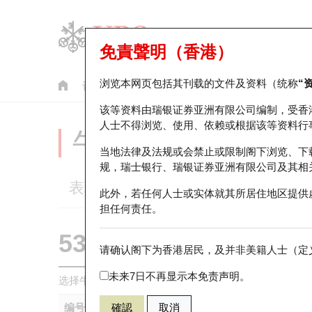
免責聲明（香港）
浏览本网页包括其刊载的文件及资料（统称
“
认股证
牛熊证
美股指数产品
轮证市场统计
该等资料由瑞银证券亚洲有限公司编制，受香
人士不得浏览、使用、依赖或根据该等资料行
牛熊证分析仪
当地法律及法规或会禁止或限制阁下浏览、下
规，瑞士银行、瑞银证券亚洲有限公司及其相
表现
街货统计
比较
此外，若任何人士或实体就其所居住地区提供
担任何责任。
53009 瑞银
熊证
请确认阁下为香港居民，及并非美籍人士（定义
HSI 恒生指
未来7日不再显示本免责声明。
选择牛熊证作比较 *你可以选择最多
五
只牛熊证
编号
確認
取消
相关资产
发