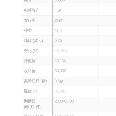
编号
53009
相关资产
HSI
发行商
瑞银
种类
熊证
现价 (港元)
0.35
变化 (%)
+4.48%
行使价
33,100
收回价
33,000
实际杠杆 (倍)
3.6倍
溢价 (%)
-2.2%
到期日
2028-08-30
(年-月-日)