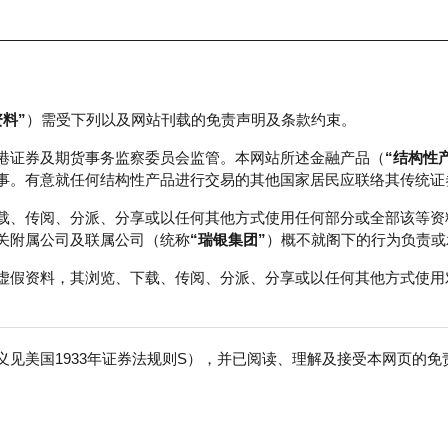
资料”
）需受下列以及网站刊载的免责声明及条款约束。
正股数据及市场统计
瑞银轮证教室
港证券及期货事务监察委员会监管。本网站所述金融产品（
“结构性
事。有意就任何结构性产品进行交易的其他国家居民应联络其传统证
载、传阅、分派、分享或以任何其他方式使用任何部分或全部该等资
关附属公司及联属公司（统称
“瑞银集团”
）概不就阁下的行为负责或
虚假资料，其浏览、下载、传阅、分派、分享或以任何其他方式使用
见美国1933年证券法规则S），并已阅读、理解及接受本网页的
数
免
行商
行使价
收回价