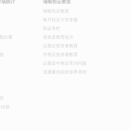
市场统计
瑞银轮证教室
瑞银轮证教室
每月轮证大市专题
轮证专栏
股比重
讲座及教育短片
认股证投资者教育
份
牛熊证投资者教育
认股证牛熊证常问问题
流通量供应的业界准则
历
价比较