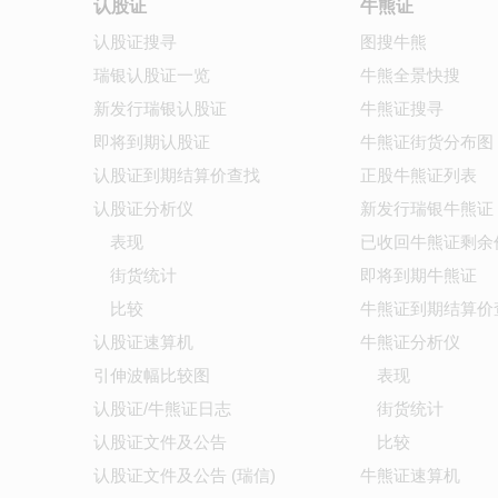
认股证
牛熊证
认股证搜寻
图搜牛熊
瑞银认股证一览
牛熊全景快搜
新发行瑞银认股证
牛熊证搜寻
即将到期认股证
牛熊证街货分布图
认股证到期结算价查找
正股牛熊证列表
认股证分析仪
新发行瑞银牛熊证
表现
已收回牛熊证剩余
街货统计
即将到期牛熊证
比较
牛熊证到期结算价
认股证速算机
牛熊证分析仪
引伸波幅比较图
表现
认股证/牛熊证日志
街货统计
认股证文件及公告
比较
认股证文件及公告 (瑞信)
牛熊证速算机