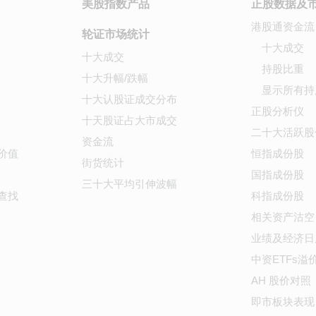
美股指数产品
正股数据及
港股通资金流
轮证市场统计
十大成交
十大成交
持股比重
十大升幅/跌幅
显示所有持
十大认股证成交分布
正股分析仪
十天股证占大市成交
二十大活跃股
资金流
价值
恒指成份股
街货统计
国指成份股
三十大平均引伸波幅
查找
科指成份股
相关资产沽空
业绩及经济日
中资ETFs溢
AH 股价对照
即市板块表现