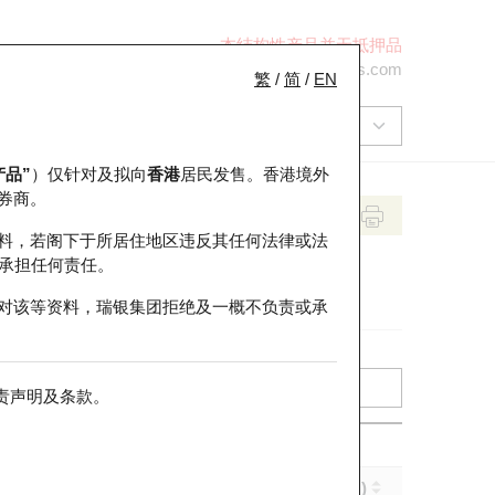
本结构性产品并无抵押品
+852 2971 6668
ol-hkwarrants@ubs.com
繁
/
简
/
EN
产品”
）仅针对及拟向
香港
居民发售。香港境外
券商。
料，若阁下于所居住地区违反其任何法律或法
承担任何责任。
对该等资料，瑞银集团拒绝及一概不负责或承
责声明及条款
。
实际杠杆 (倍)
到期日 (年-月-日)